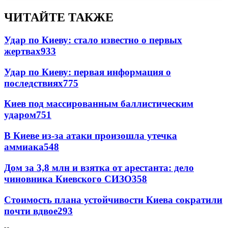
ЧИТАЙТЕ ТАКЖЕ
Удар по Киеву: стало известно о первых
жертвах
933
Удар по Киеву: первая информация о
последствиях
775
Киев под массированным баллистическим
ударом
751
В Киеве из-за атаки произошла утечка
аммиака
548
Дом за 3,8 млн и взятка от арестанта: дело
чиновника Киевского СИЗО
358
Стоимость плана устойчивости Киева сократили
почти вдвое
293