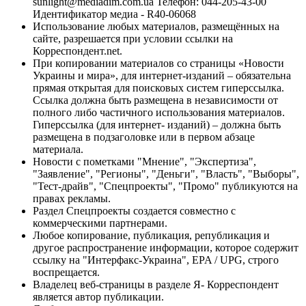
sunlight@mediadim.com.ua
Телефон: 044-205-43-00
Идентификатор медиа - R40-06068
Использование любых материалов, размещённых на
сайте, разрешается при условии ссылки на
Корреспондент.net.
При копировании материалов со страницы «Новости
Украины и мира», для интернет-изданий – обязательна
прямая открытая для поисковых систем гиперссылка.
Ссылка должна быть размещена в независимости от
полного либо частичного использования материалов.
Гиперссылка (для интернет- изданий) – должна быть
размещена в подзаголовке или в первом абзаце
материала.
Новости с пометками "Мнение", "Экспертиза",
"Заявление", "Регионы", "Деньги", "Власть", "Выборы",
"Тест-драйв", "Спецпроекты", "Промо" публикуются на
правах рекламы.
Раздел Спецпроекты создается совместно с
коммерческими партнерами.
Любое копирование, публикация, републикация и
другое распространение информации, которое содержит
ссылку на "Интерфакс-Украина", EPA / UPG, строго
воспрещается.
Владелец веб-страницы в разделе Я- Корреспондент
является автор публикации.