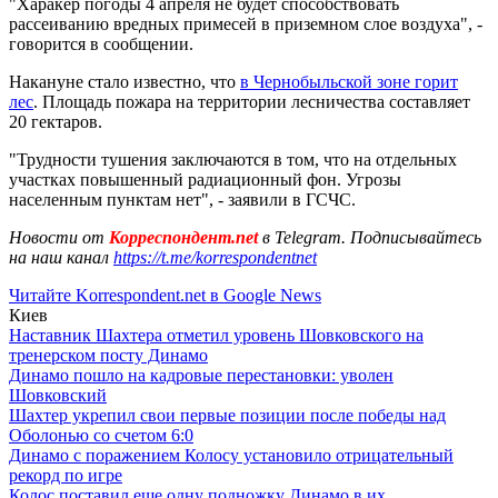
"Харакер погоды 4 апреля не будет способствовать
рассеиванию вредных примесей в приземном слое воздуха", -
говорится в сообщении.
Накануне стало известно, что
в Чернобыльской зоне горит
лес
. Площадь пожара на территории лесничества составляет
20 гектаров.
"Трудности тушения заключаются в том, что на отдельных
участках повышенный радиационный фон. Угрозы
населенным пунктам нет", - заявили в ГСЧС.
Новости от
Корреспондент.net
в Telegram. Подписывайтесь
на наш канал
https://t.me/korrespondentnet
Читайте Korrespondent.net в Google News
Киев
Наставник Шахтера отметил уровень Шовковского на
тренерском посту Динамо
Динамо пошло на кадровые перестановки: уволен
Шовковский
Шахтер укрепил свои первые позиции после победы над
Оболонью со счетом 6:0
Динамо с поражением Колосу установило отрицательный
рекорд по игре
Колос поставил еще одну подножку Динамо в их