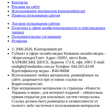
Контакты
Реклама на сайте
Использование материалов korrespondent.net
Правила пользования сайтом
Договор пользования сайтом
Политика в сфере конфиденциальности и персональных
данных
Пользовательское соглашение
Редакция
© 2000-2026, Korrespondent.net
Субъект в сфере онлайн-медиа Название онлайн-медиа -
«КореспонденТ.net» Адрес: 02091, місто Київ,
ХАРКІВСЬКЕ ШОСЕ, будинок 172-Б, офіс 208/1 E-mail:
sunlight@mediadim.com.ua
Телефон: 044-205-43-00
Идентификатор медиа - R40-06068
Использование любых материалов, размещённых на
сайте, разрешается при условии ссылки на
Корреспондент.net.
При копировании материалов со страницы «Новости
Украины и мира», для интернет-изданий – обязательна
прямая открытая для поисковых систем гиперссылка.
Ссылка должна быть размещена в независимости от
полного либо частичного использования материалов.