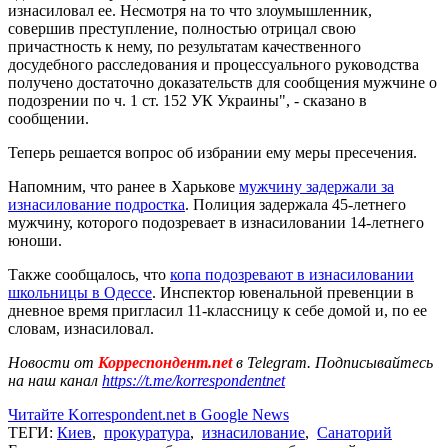
изнасиловал ее. Несмотря на то что злоумышленник,
совершив преступление, полностью отрицал свою
причастность к нему, по результатам качественного
досудебного расследования и процессуального руководства
получено достаточно доказательств для сообщения мужчине о
подозрении по ч. 1 ст. 152 УК Украины", - сказано в
сообщении.
Теперь решается вопрос об избрании ему меры пресечения.
Напомним, что ранее в Харькове
мужчину задержали за
изнасилование подростка
. Полиция задержала 45-летнего
мужчину, которого подозревает в изнасиловании 14-летнего
юноши.
Также сообщалось, что
копа подозревают в изнасиловании
школьницы в Одессе
. Инспектор ювенальной превенции в
дневное время пригласил 11-классницу к себе домой и, по ее
словам, изнасиловал.
Новости от
Корреспондент.net
в Telegram. Подписывайтесь
на наш канал
https://t.me/korrespondentnet
Читайте Korrespondent.net в Google News
ТЕГИ:
Киев
,
прокуратура
,
изнасилование
,
Санаторий