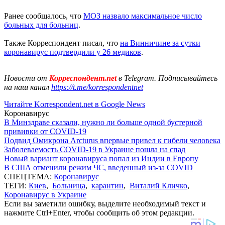
Ранее сообщалось, что
МОЗ назвало максимальное число
больных для больниц
.
Также Корреспондент писал, что
на Винничине за сутки
коронавирус подтвердили у 26 медиков
.
Новости от
Корреспондент.net
в Telegram. Подписывайтесь
на наш канал
https://t.me/korrespondentnet
Читайте Korrespondent.net в Google News
Коронавирус
В Минздраве сказали, нужно ли больше одной бустерной
прививки от COVID-19
Подвид Омикрона Arcturus впервые привел к гибели человека
Заболеваемость COVID-19 в Украине пошла на спад
Новый вариант коронавируса попал из Индии в Европу
В США отменили режим ЧС, введенный из-за COVID
СПЕЦТЕМА:
Коронавирус
ТЕГИ:
Киев
,
Больница
,
карантин
,
Виталий Кличко
,
Коронавирус в Украине
Если вы заметили ошибку, выделите необходимый текст и
нажмите Ctrl+Enter, чтобы сообщить об этом редакции.