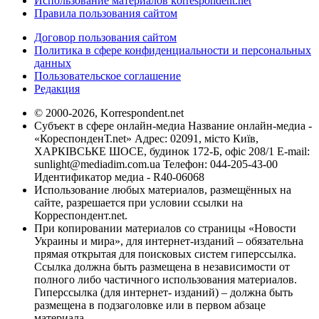
Использование материалов korrespondent.net
Правила пользования сайтом
Договор пользования сайтом
Политика в сфере конфиденциальности и персональных
данных
Пользовательское соглашение
Редакция
© 2000-2026, Korrespondent.net
Субъект в сфере онлайн-медиа Название онлайн-медиа -
«КореспонденТ.net» Адрес: 02091, місто Київ,
ХАРКІВСЬКЕ ШОСЕ, будинок 172-Б, офіс 208/1 E-mail:
sunlight@mediadim.com.ua
Телефон: 044-205-43-00
Идентификатор медиа - R40-06068
Использование любых материалов, размещённых на
сайте, разрешается при условии ссылки на
Корреспондент.net.
При копировании материалов со страницы «Новости
Украины и мира», для интернет-изданий – обязательна
прямая открытая для поисковых систем гиперссылка.
Ссылка должна быть размещена в независимости от
полного либо частичного использования материалов.
Гиперссылка (для интернет- изданий) – должна быть
размещена в подзаголовке или в первом абзаце
материала.