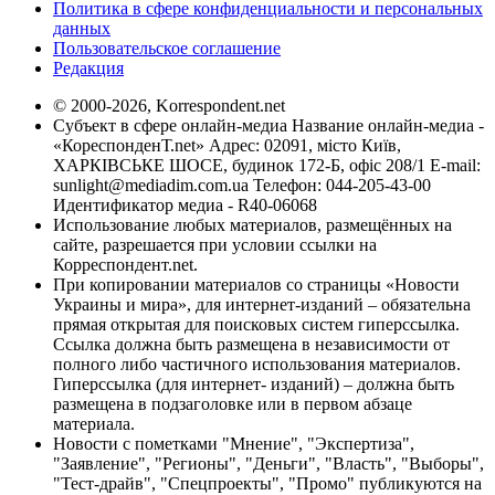
Политика в сфере конфиденциальности и персональных
данных
Пользовательское соглашение
Редакция
© 2000-2026, Korrespondent.net
Субъект в сфере онлайн-медиа Название онлайн-медиа -
«КореспонденТ.net» Адрес: 02091, місто Київ,
ХАРКІВСЬКЕ ШОСЕ, будинок 172-Б, офіс 208/1 E-mail:
sunlight@mediadim.com.ua
Телефон: 044-205-43-00
Идентификатор медиа - R40-06068
Использование любых материалов, размещённых на
сайте, разрешается при условии ссылки на
Корреспондент.net.
При копировании материалов со страницы «Новости
Украины и мира», для интернет-изданий – обязательна
прямая открытая для поисковых систем гиперссылка.
Ссылка должна быть размещена в независимости от
полного либо частичного использования материалов.
Гиперссылка (для интернет- изданий) – должна быть
размещена в подзаголовке или в первом абзаце
материала.
Новости с пометками "Мнение", "Экспертиза",
"Заявление", "Регионы", "Деньги", "Власть", "Выборы",
"Тест-драйв", "Спецпроекты", "Промо" публикуются на