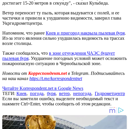
достигает 15-20 метров в секунду", - сказал Кульбида.
Ветер переносит ту пыль, которая выдувается с полей, и ее
частички и привели к ухудшению видимости, заверил глава
Укргидрометцентра.
Напомним, что ранее
Киев и пригород накрыла пылевая буря
.
Из-за этого явления сильно ухудшилась видимость на трассах
возле столицы.
Также сообщалось, что
в зоне отчуждения ЧАЭС бушует
пылевая буря
. Ухудшение погодных условий может осложнить
пожароопасную ситуацию в Чернобыльской зоне.
Новости от
Корреспондент.net
в Telegram. Подписывайтесь
на наш канал
https://t.me/korrespondentnet
Читайте Korrespondent.net в Google News
ТЕГИ:
Киев
,
погода
,
буря
,
ветер
,
непогода
,
Гидрометцентр
Если вы заметили ошибку, выделите необходимый текст и
нажмите Ctrl+Enter, чтобы сообщить об этом редакции.