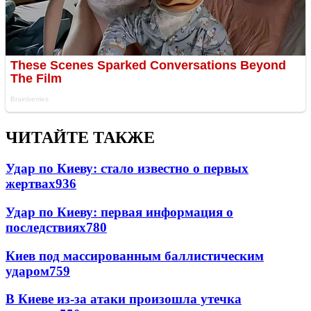
ЧИТАЙТЕ ТАКЖЕ
Удар по Киеву: стало известно о первых
жертвах
936
Удар по Киеву: первая информация о
последствиях
780
Киев под массированным баллистическим
ударом
759
В Киеве из-за атаки произошла утечка