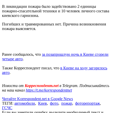
В ликвидации пожара было задействовано 2 единицы
пожарно-спасательной техники и 10 человек личного состава
киевского гарнизона.
Погибших и травмированных нет. Причина возникновения
пожара выясняется.
Ранее сообщалось, что
за позапрошлую ночь в Киеве сгорели
четыре авто
.
Также Корреспондент писал, что
в Киеве на ходу загорелось
авто
.
Новости от
Корреспондент.net
в Telegram. Подписывайтесь
на наш канал
https://t.me/korrespondentnet
Читайте Korrespondent.net в Google News
ТЕГИ:
автомобили
,
Киев
,
фото
,
пожар
,
фоторепортаж
,
ГСЧС
Если вы заметили ошибку, выделите необходимый текст и