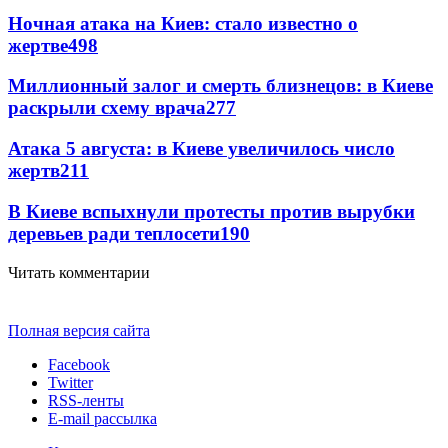
Ночная атака на Киев: стало известно о
жертве
498
Миллионный залог и смерть близнецов: в Киеве
раскрыли схему врача
277
Атака 5 августа: в Киеве увеличилось число
жертв
211
В Киеве вспыхнули протесты против вырубки
деревьев ради теплосети
190
Читать комментарии
Полная версия сайта
Facebook
Twitter
RSS-ленты
E-mail рассылка