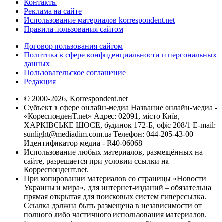
Контакты
Реклама на сайте
Использование материалов korrespondent.net
Правила пользования сайтом
Договор пользования сайтом
Политика в сфере конфиденциальности и персональных
данных
Пользовательское соглашение
Редакция
© 2000-2026, Korrespondent.net
Субъект в сфере онлайн-медиа Название онлайн-медиа -
«КореспонденТ.net» Адрес: 02091, місто Київ,
ХАРКІВСЬКЕ ШОСЕ, будинок 172-Б, офіс 208/1 E-mail:
sunlight@mediadim.com.ua
Телефон: 044-205-43-00
Идентификатор медиа - R40-06068
Использование любых материалов, размещённых на
сайте, разрешается при условии ссылки на
Корреспондент.net.
При копировании материалов со страницы «Новости
Украины и мира», для интернет-изданий – обязательна
прямая открытая для поисковых систем гиперссылка.
Ссылка должна быть размещена в независимости от
полного либо частичного использования материалов.