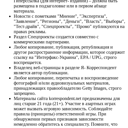
Гиперссылка (для интернет- изданий) – должна быть
размещена в подзаголовке или в первом абзаце
материала.
Новости с пометками "Мнение", "Экспертиза",
"Заявление", "Регионы", "Деньги", "Власть", "Выборы",
"Тест-драйв", "Спецпроекты", "Промо" публикуются на
правах рекламы.
Раздел Спецпроекты создается совместно с
коммерческими партнерами.
Любое копирование, публикация, републикация и
другое распространение информации, которое содержит
ссылку на "Интерфакс-Украина", EPA / UPG, строго
воспрещается.
Владелец веб-страницы в разделе Я- Корреспондент
является автор публикации.
Любое копирование, перепечатка и воспроизведение
фотографий и/или аудиовизуальных материалов,
принадлежащих правообладателю Getty Images, строго
запрещено.
Материалы сайта korrespondent.net предназначены для
лиц старше 21 года (21+). Участие в азартных играх
может вызвать игровую зависимость. Соблюдайте
правила (принципы) ответственной игры. При
обнаружении первых признаков зависимости
немедленно обратитесь к специалисту. Помните, что