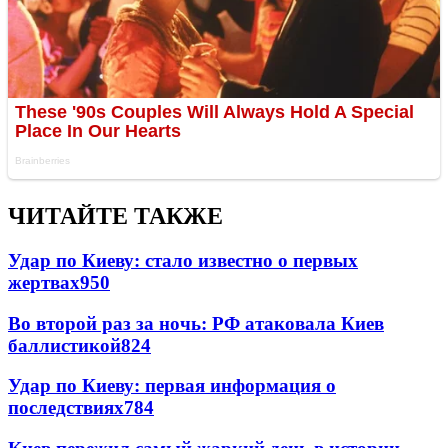
ЧИТАЙТЕ ТАКЖЕ
Удар по Киеву: стало известно о первых
жертвах
950
Во второй раз за ночь: РФ атаковала Киев
баллистикой
824
Удар по Киеву: первая информация о
последствиях
784