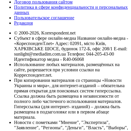
Договор пользования сайтом
Политика в сфере конфиденциальности и персональных
данных
Пользовательское соглашение
Редакция
© 2000-2026, Korrespondent.net
Субъект в сфере онлайн-медиа Название онлайн-медиа -
«КореспонденТ.net» Адрес: 02091, місто Київ,
ХАРКІВСЬКЕ ШОСЕ, будинок 172-Б, офіс 208/1 E-mail:
sunlight@mediadim.com.ua
Телефон: 044-205-43-00
Идентификатор медиа - R40-06068
Использование любых материалов, размещённых на
сайте, разрешается при условии ссылки на
Корреспондент.net.
При копировании материалов со страницы «Новости
Украины и мира», для интернет-изданий – обязательна
прямая открытая для поисковых систем гиперссылка.
Ссылка должна быть размещена в независимости от
полного либо частичного использования материалов.
Гиперссылка (для интернет- изданий) – должна быть
размещена в подзаголовке или в первом абзаце
материала.
Новости с пометками "Мнение", "Экспертиза",
"Заявление", "Регионы", "Деньги", "Власть", "Выборы",