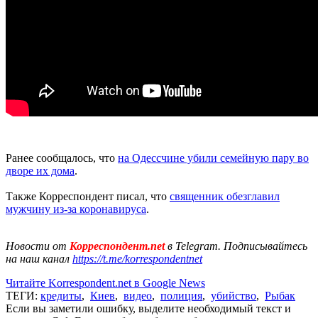
Ранее сообщалось, что
на Одессчине убили семейную пару во
дворе их дома
.
Также Корреспондент писал, что
священник обезглавил
мужчину из-за коронавируса
.
Новости от
Корреспондент.net
в Telegram. Подписывайтесь
на наш канал
https://t.me/korrespondentnet
Читайте Korrespondent.net в Google News
ТЕГИ:
кредиты
,
Киев
,
видео
,
полиция
,
убийство
,
Рыбак
Если вы заметили ошибку, выделите необходимый текст и