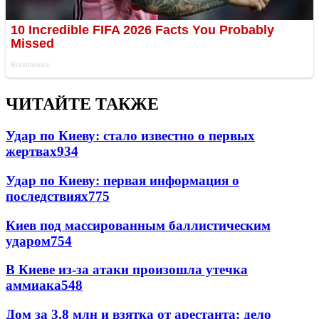
ЧИТАЙТЕ ТАКЖЕ
Удар по Киеву: стало известно о первых
жертвах
934
Удар по Киеву: первая информация о
последствиях
775
Киев под массированным баллистическим
ударом
754
В Киеве из-за атаки произошла утечка
аммиака
548
Дом за 3,8 млн и взятка от арестанта: дело