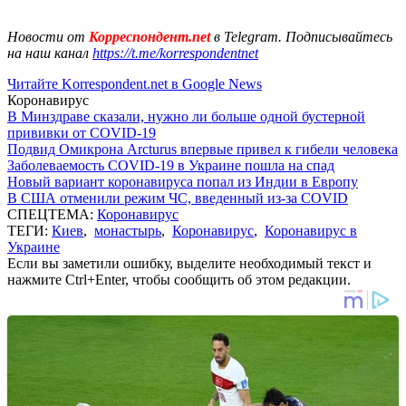
Новости от
Корреспондент.net
в Telegram. Подписывайтесь
на наш канал
https://t.me/korrespondentnet
Читайте Korrespondent.net в Google News
Коронавирус
В Минздраве сказали, нужно ли больше одной бустерной
прививки от COVID-19
Подвид Омикрона Arcturus впервые привел к гибели человека
Заболеваемость COVID-19 в Украине пошла на спад
Новый вариант коронавируса попал из Индии в Европу
В США отменили режим ЧС, введенный из-за COVID
СПЕЦТЕМА:
Коронавирус
ТЕГИ:
Киев
,
монастырь
,
Коронавирус
,
Коронавирус в
Украине
Если вы заметили ошибку, выделите необходимый текст и
нажмите Ctrl+Enter, чтобы сообщить об этом редакции.