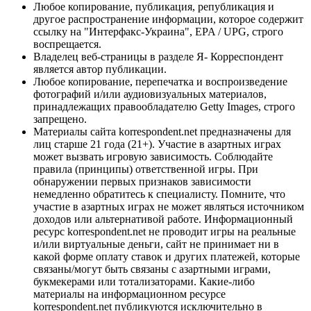
Любое копирование, публикация, републикация и
другое распространение информации, которое содержит
ссылку на "Интерфакс-Украина", EPA / UPG, строго
воспрещается.
Владелец веб-страницы в разделе Я- Корреспондент
является автор публикации.
Любое копирование, перепечатка и воспроизведение
фотографий и/или аудиовизуальных материалов,
принадлежащих правообладателю Getty Images, строго
запрещено.
Материалы сайта korrespondent.net предназначены для
лиц старше 21 года (21+). Участие в азартных играх
может вызвать игровую зависимость. Соблюдайте
правила (принципы) ответственной игры. При
обнаружении первых признаков зависимости
немедленно обратитесь к специалисту. Помните, что
участие в азартных играх не может являться источником
доходов или альтернативой работе. Информационный
ресурс korrespondent.net не проводит игры на реальные
и/или виртуальные деньги, сайт не принимает ни в
какой форме оплату ставок и других платежей, которые
связаны/могут быть связаны с азартными играми,
букмекерами или тотализаторами. Какие-либо
материалы на информационном ресурсе
korrespondent.net публикуются исключительно в