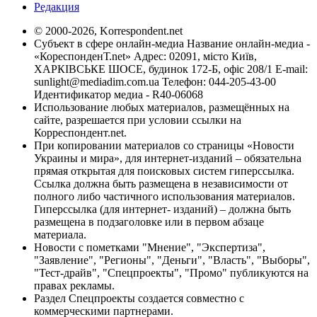
Редакция
© 2000-2026, Korrespondent.net
Субъект в сфере онлайн-медиа Название онлайн-медиа -
«КореспонденТ.net» Адрес: 02091, місто Київ,
ХАРКІВСЬКЕ ШОСЕ, будинок 172-Б, офіс 208/1 E-mail:
sunlight@mediadim.com.ua
Телефон: 044-205-43-00
Идентификатор медиа - R40-06068
Использование любых материалов, размещённых на
сайте, разрешается при условии ссылки на
Корреспондент.net.
При копировании материалов со страницы «Новости
Украины и мира», для интернет-изданий – обязательна
прямая открытая для поисковых систем гиперссылка.
Ссылка должна быть размещена в независимости от
полного либо частичного использования материалов.
Гиперссылка (для интернет- изданий) – должна быть
размещена в подзаголовке или в первом абзаце
материала.
Новости с пометками "Мнение", "Экспертиза",
"Заявление", "Регионы", "Деньги", "Власть", "Выборы",
"Тест-драйв", "Спецпроекты", "Промо" публикуются на
правах рекламы.
Раздел Спецпроекты создается совместно с
коммерческими партнерами.