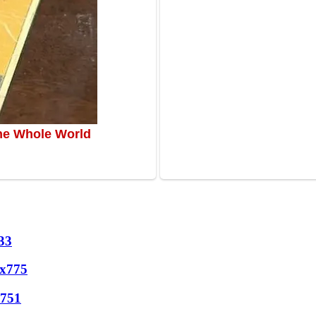
33
х
775
751