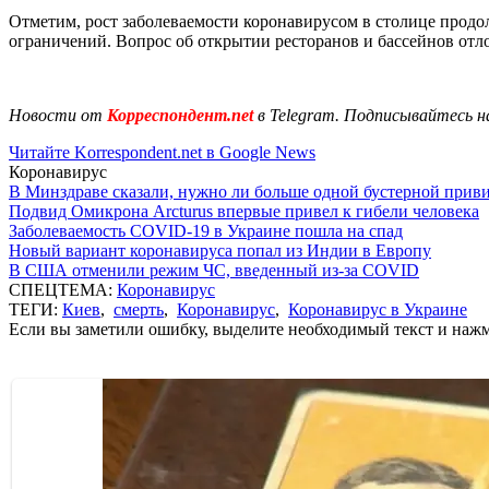
Отметим, рост заболеваемости коронавирусом в столице продол
ограничений. Вопрос об открытии ресторанов и бассейнов от
Новости от
Корреспондент.net
в Telegram. Подписывайтесь н
Читайте Korrespondent.net в Google News
Коронавирус
В Минздраве сказали, нужно ли больше одной бустерной прив
Подвид Омикрона Arcturus впервые привел к гибели человека
Заболеваемость COVID-19 в Украине пошла на спад
Новый вариант коронавируса попал из Индии в Европу
В США отменили режим ЧС, введенный из-за COVID
СПЕЦТЕМА:
Коронавирус
ТЕГИ:
Киев
,
смерть
,
Коронавирус
,
Коронавирус в Украине
Если вы заметили ошибку, выделите необходимый текст и нажми