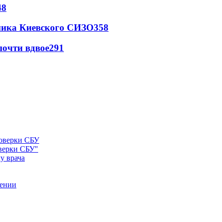
48
овника Киевского СИЗО
358
почти вдвое
291
оверки СБУ"
у врача
рении