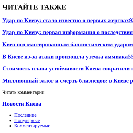
ЧИТАЙТЕ ТАКЖЕ
Удар по Киеву: стало известно о первых жертвах
9
Удар по Киеву: первая информация о последствия
Киев под массированным баллистическим ударом
В Киеве из-за атаки произошла утечка аммиака
5
Стоимость плана устойчивости Киева сократили 
Миллионный залог и смерть близнецов: в Киеве 
Читать комментарии
Новости Киева
Последние
Популярные
Комментируемые