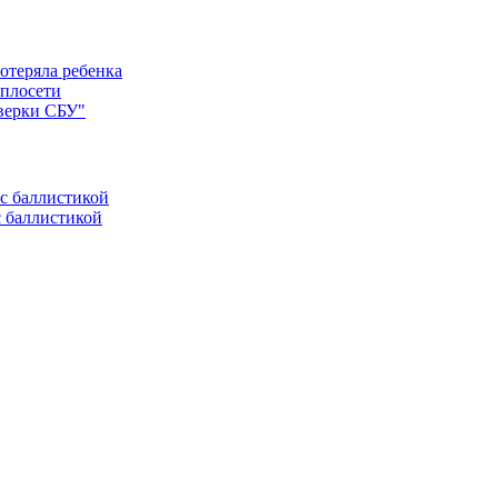
отеряла ребенка
еплосети
оверки СБУ"
с баллистикой