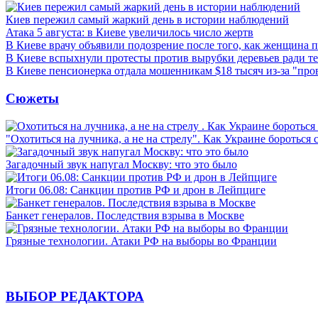
Киев пережил самый жаркий день в истории наблюдений
Атака 5 августа: в Киеве увеличилось число жертв
В Киеве врачу объявили подозрение после того, как женщина п
В Киеве вспыхнули протесты против вырубки деревьев ради т
В Киеве пенсионерка отдала мошенникам $18 тысяч из-за "пр
Сюжеты
"Охотиться на лучника, а не на стрелу". Как Украине бороться 
Загадочный звук напугал Москву: что это было
Итоги 06.08: Санкции против РФ и дрон в Лейпциге
Банкет генералов. Последствия взрыва в Москве
Грязные технологии. Атаки РФ на выборы во Франции
ВЫБОР РЕДАКТОРА