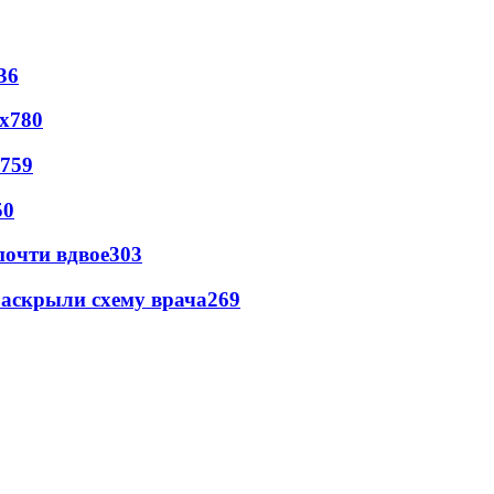
36
х
780
759
50
почти вдвое
303
раскрыли схему врача
269