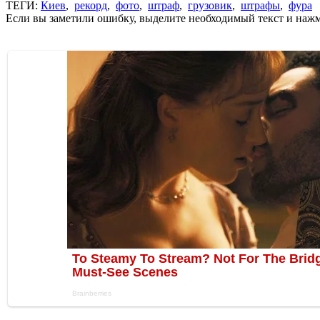
ТЕГИ:
Киев
,
рекорд
,
фото
,
штраф
,
грузовик
,
штрафы
,
фура
Если вы заметили ошибку, выделите необходимый текст и нажми