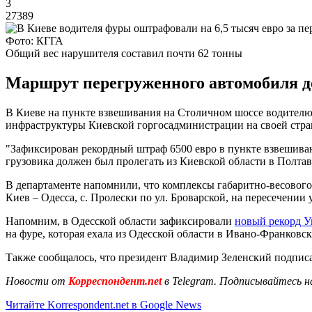
3
27389
Фото: КГГА
Общий вес нарушителя составил почти 62 тонны
Маршрут перегруженного автомобиля до
В Киеве на пункте взвешивания на Столичном шоссе водителю
инфраструктуры Киевской горгосадминистрации на своей стр
"Зафиксирован рекордный штраф 6500 евро в пункте взвешиван
грузовика должен был пролегать из Киевской области в Полтав
В департаменте напомнили, что комплексы габаритно-весового к
Киев – Одесса, с. Пролески по ул. Броварской, на пересечении
Напомним, в Одесской области зафиксировали
новый рекорд У
на фуре, которая ехала из Одесской области в Ивано-Франковск
Также сообщалось, что президент Владимир Зеленский подпис
Новости от
Корреспондент.net
в Telegram. Подписывайтесь н
Читайте Korrespondent.net в Google News