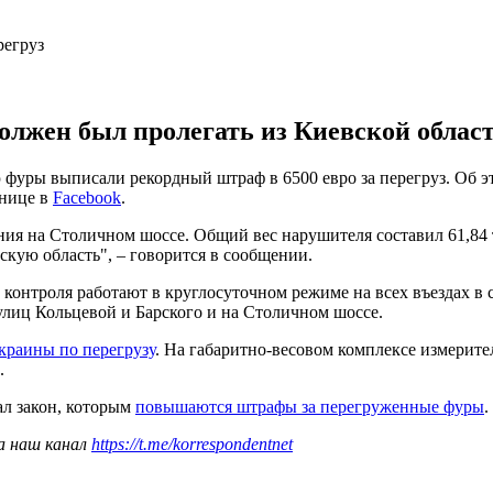
лжен был пролегать из Киевской област
 фуры выписали рекордный штраф в 6500 евро за перегруз. Об 
анице в
Facebook
.
ия на Столичном шоссе. Общий вес нарушителя составил 61,84 
скую область", – говорится в сообщении.
онтроля работают в круглосуточном режиме на всех въездах в ст
 улиц Кольцевой и Барского и на Столичном шоссе.
краины по перегрузу
. На габаритно-весовом комплексе измерит
.
ал закон, которым
повышаются штрафы за перегруженные фуры
.
а наш канал
https://t.me/korrespondentnet