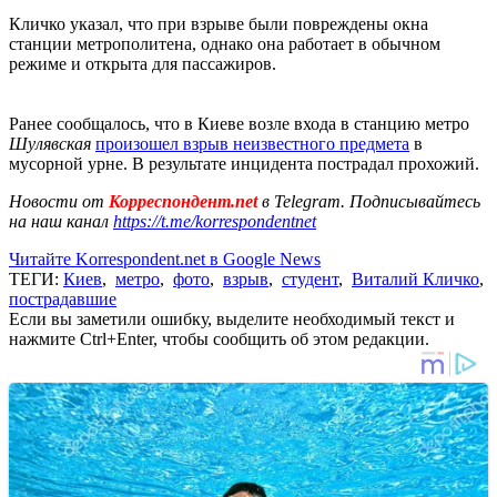
Кличко указал, что при взрыве были повреждены окна
станции метрополитена, однако она работает в обычном
режиме и открыта для пассажиров.
Ранее сообщалось, что в Киеве возле входа в станцию метро
Шулявская
произошел взрыв неизвестного предмета
в
мусорной урне. В результате инцидента пострадал прохожий.
Новости от
Корреспондент.net
в Telegram. Подписывайтесь
на наш канал
https://t.me/korrespondentnet
Читайте Korrespondent.net в Google News
ТЕГИ:
Киев
,
метро
,
фото
,
взрыв
,
студент
,
Виталий Кличко
,
пострадавшие
Если вы заметили ошибку, выделите необходимый текст и
нажмите Ctrl+Enter, чтобы сообщить об этом редакции.