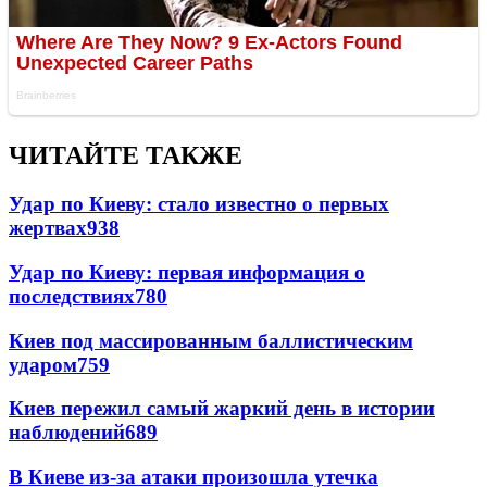
ЧИТАЙТЕ ТАКЖЕ
Удар по Киеву: стало известно о первых
жертвах
938
Удар по Киеву: первая информация о
последствиях
780
Киев под массированным баллистическим
ударом
759
Киев пережил самый жаркий день в истории
наблюдений
689
В Киеве из-за атаки произошла утечка