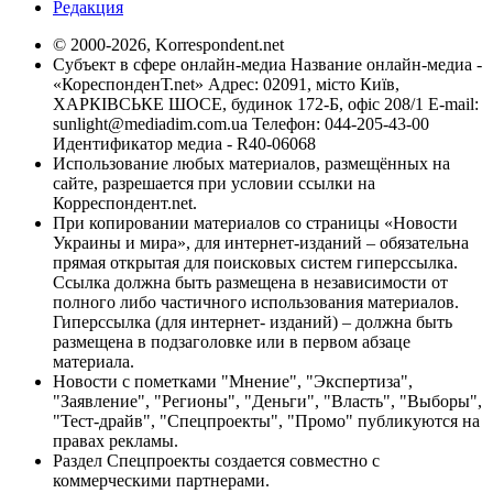
Редакция
© 2000-2026, Korrespondent.net
Субъект в сфере онлайн-медиа Название онлайн-медиа -
«КореспонденТ.net» Адрес: 02091, місто Київ,
ХАРКІВСЬКЕ ШОСЕ, будинок 172-Б, офіс 208/1 E-mail:
sunlight@mediadim.com.ua
Телефон: 044-205-43-00
Идентификатор медиа - R40-06068
Использование любых материалов, размещённых на
сайте, разрешается при условии ссылки на
Корреспондент.net.
При копировании материалов со страницы «Новости
Украины и мира», для интернет-изданий – обязательна
прямая открытая для поисковых систем гиперссылка.
Ссылка должна быть размещена в независимости от
полного либо частичного использования материалов.
Гиперссылка (для интернет- изданий) – должна быть
размещена в подзаголовке или в первом абзаце
материала.
Новости с пометками "Мнение", "Экспертиза",
"Заявление", "Регионы", "Деньги", "Власть", "Выборы",
"Тест-драйв", "Спецпроекты", "Промо" публикуются на
правах рекламы.
Раздел Спецпроекты создается совместно с
коммерческими партнерами.