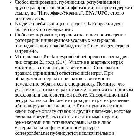
Любое копирование, публикация, републикация и
другое распространение информации, которое содержит
ссылку на "Интерфакс-Украина", EPA / UPG, строго
воспрещается.
Владелец веб-страницы в разделе Я- Корреспондент
является автор публикации.
Любое копирование, перепечатка и воспроизведение
фотографий и/или аудиовизуальных материалов,
принадлежащих правообладателю Getty Images, строго
запрещено.
Материалы сайта korrespondent.net предназначены для
лиц старше 21 года (21+). Участие в азартных играх
может вызвать игровую зависимость. Соблюдайте
правила (принципы) ответственной игры. При
обнаружении первых признаков зависимости
немедленно обратитесь к специалисту. Помните, что
участие в азартных играх не может являться источником
доходов или альтернативой работе. Информационный
ресурс korrespondent.net не проводит игры на реальные
и/или виртуальные деньги, сайт не принимает ни в
какой форме оплату ставок и других платежей, которые
связаны/могут быть связаны с азартными играми,
букмекерами или тотализаторами. Какие-либо
материалы на информационном ресурсе
korrespondent.net публикуются исключительно в