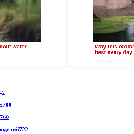
42
х
780
760
людений
722