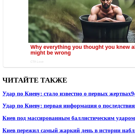
ЧИТАЙТЕ ТАКЖЕ
Удар по Киеву: стало известно о первых жертвах
9
Удар по Киеву: первая информация о последствия
Киев под массированным баллистическим ударом
Киев пережил самый жаркий день в истории наб