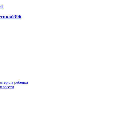
51
стикой
396
отеряла ребенка
еплосети