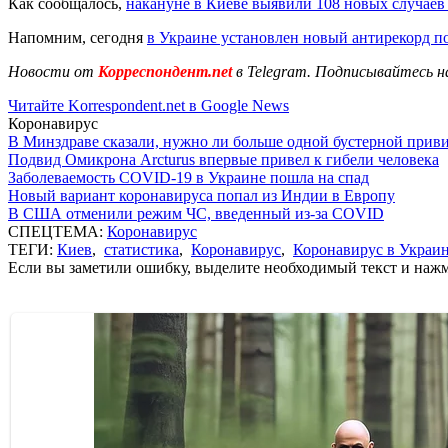
Как сообщалось,
накануне в Киеве выявили 108 новых случае
Напомним, сегодня
в Украине установлен новый антирекорд 
Новости от
Корреспондент.net
в Telegram. Подписывайтесь н
Читайте Korrespondent.net в Google News
Коронавирус
В Минздраве сказали, нужно ли больше одной бустерной прив
Подвид Омикрона Arcturus впервые привел к гибели человека
Заболеваемость COVID-19 в Украине пошла на спад
Новый вариант коронавируса попал из Индии в Европу
В США отменили режим ЧС, введенный из-за COVID
СПЕЦТЕМА:
Коронавирус
ТЕГИ:
Киев
,
статистика
,
Коронавирус
,
Коронавирус в Украи
Если вы заметили ошибку, выделите необходимый текст и нажми