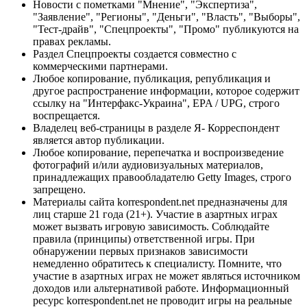
Новости с пометками "Мнение", "Экспертиза",
"Заявление", "Регионы", "Деньги", "Власть", "Выборы",
"Тест-драйв", "Спецпроекты", "Промо" публикуются на
правах рекламы.
Раздел Спецпроекты создается совместно с
коммерческими партнерами.
Любое копирование, публикация, републикация и
другое распространение информации, которое содержит
ссылку на "Интерфакс-Украина", EPA / UPG, строго
воспрещается.
Владелец веб-страницы в разделе Я- Корреспондент
является автор публикации.
Любое копирование, перепечатка и воспроизведение
фотографий и/или аудиовизуальных материалов,
принадлежащих правообладателю Getty Images, строго
запрещено.
Материалы сайта korrespondent.net предназначены для
лиц старше 21 года (21+). Участие в азартных играх
может вызвать игровую зависимость. Соблюдайте
правила (принципы) ответственной игры. При
обнаружении первых признаков зависимости
немедленно обратитесь к специалисту. Помните, что
участие в азартных играх не может являться источником
доходов или альтернативой работе. Информационный
ресурс korrespondent.net не проводит игры на реальные