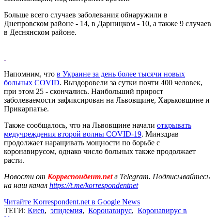
Больше всего случаев заболевания обнаружили в
Днепровском районе - 14, в Дарницком - 10, а также 9 случаев
в Деснянском районе.
Напомним, что
в Украине за день более тысячи новых
больных COVID
. Выздоровели за сутки почти 400 человек,
при этом 25 - скончались. Наибольший прирост
заболеваемости зафиксирован на Львовщине, Харьковщине и
Прикарпатье.
Также сообщалось, что на Львовщине начали
открывать
медучреждения второй волны COVID-19
. Минздрав
продолжает наращивать мощности по борьбе с
коронавирусом, однако число больных также продолжает
расти.
Новости от
Корреспондент.net
в Telegram. Подписывайтесь
на наш канал
https://t.me/korrespondentnet
Читайте Korrespondent.net в Google News
ТЕГИ:
Киев
,
эпидемия
,
Коронавирус
,
Коронавирус в