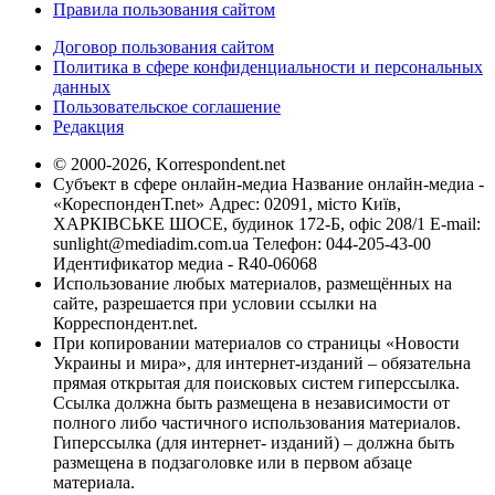
Правила пользования сайтом
Договор пользования сайтом
Политика в сфере конфиденциальности и персональных
данных
Пользовательское соглашение
Редакция
© 2000-2026, Korrespondent.net
Субъект в сфере онлайн-медиа Название онлайн-медиа -
«КореспонденТ.net» Адрес: 02091, місто Київ,
ХАРКІВСЬКЕ ШОСЕ, будинок 172-Б, офіс 208/1 E-mail:
sunlight@mediadim.com.ua
Телефон: 044-205-43-00
Идентификатор медиа - R40-06068
Использование любых материалов, размещённых на
сайте, разрешается при условии ссылки на
Корреспондент.net.
При копировании материалов со страницы «Новости
Украины и мира», для интернет-изданий – обязательна
прямая открытая для поисковых систем гиперссылка.
Ссылка должна быть размещена в независимости от
полного либо частичного использования материалов.
Гиперссылка (для интернет- изданий) – должна быть
размещена в подзаголовке или в первом абзаце
материала.