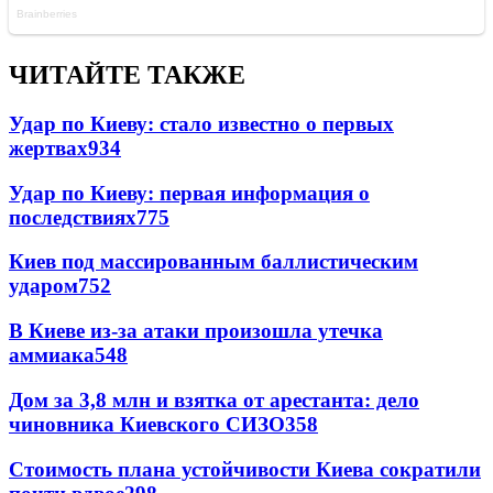
ЧИТАЙТЕ ТАКЖЕ
Удар по Киеву: стало известно о первых
жертвах
934
Удар по Киеву: первая информация о
последствиях
775
Киев под массированным баллистическим
ударом
752
В Киеве из-за атаки произошла утечка
аммиака
548
Дом за 3,8 млн и взятка от арестанта: дело
чиновника Киевского СИЗО
358
Стоимость плана устойчивости Киева сократили