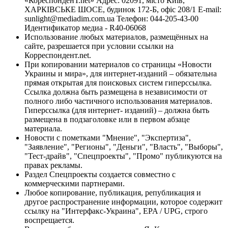
«КореспонденТ.net» Адрес: 02091, місто Київ,
ХАРКІВСЬКЕ ШОСЕ, будинок 172-Б, офіс 208/1 E-mail:
sunlight@mediadim.com.ua
Телефон: 044-205-43-00
Идентификатор медиа - R40-06068
Использование любых материалов, размещённых на
сайте, разрешается при условии ссылки на
Корреспондент.net.
При копировании материалов со страницы «Новости
Украины и мира», для интернет-изданий – обязательна
прямая открытая для поисковых систем гиперссылка.
Ссылка должна быть размещена в независимости от
полного либо частичного использования материалов.
Гиперссылка (для интернет- изданий) – должна быть
размещена в подзаголовке или в первом абзаце
материала.
Новости с пометками "Мнение", "Экспертиза",
"Заявление", "Регионы", "Деньги", "Власть", "Выборы",
"Тест-драйв", "Спецпроекты", "Промо" публикуются на
правах рекламы.
Раздел Спецпроекты создается совместно с
коммерческими партнерами.
Любое копирование, публикация, републикация и
другое распространение информации, которое содержит
ссылку на "Интерфакс-Украина", EPA / UPG, строго
воспрещается.