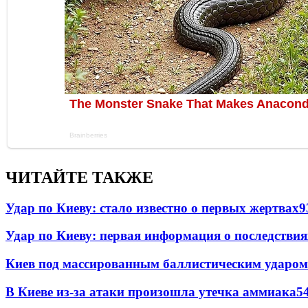
ЧИТАЙТЕ ТАКЖЕ
Удар по Киеву: стало известно о первых жертвах
9
Удар по Киеву: первая информация о последствия
Киев под массированным баллистическим ударом
В Киеве из-за атаки произошла утечка аммиака
5