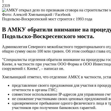
1
2319
Фото: Алексей Хмельницкий / Facebook
Подольско-Воскресенский мост строится с 1993 года
В АМКУ обратили внимание на процеду
Подольско-Воскресенского моста.
Админколегия Северного межобластного территориального отде
общую сумму около 100 млн гривен. Об этом сообщил глава о
"Специалисты отделения обратили внимание на процедуры госу
Киеве, в частности при участии ООО Форма и ООО Инвестици
сооружений г. Киева", – написал он.
Хмельницкий отметил, что отделение АМКУ, в частности, устан
представление своего предложения для участия в процеду
отчетности в органы ГНС;
совместное использование IP-адресов для управления сче
не снижение участниками своих ценовых предложений во
одновременное пребывание одного физического лица в т
участников при получении банковских гарантий.