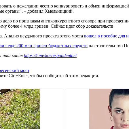
ствовать о нежелании честно конкурировать и обмен информаци
ые органы", – добавил Хмельницкий.
о дело по признакам антиконкурентного сговора при проведени
 более 4 млрд гривен. Сейчас идет сбор доказательств.
а. Анализ неудачного проекта этого моста
вошел в пособие для 
лил еще 200 млн гривен бюджетных средств
на строительство По
а наш канал
https://t.me/korrespondentnet
ресенский мост
те Ctrl+Enter, чтобы сообщить об этом редакции.