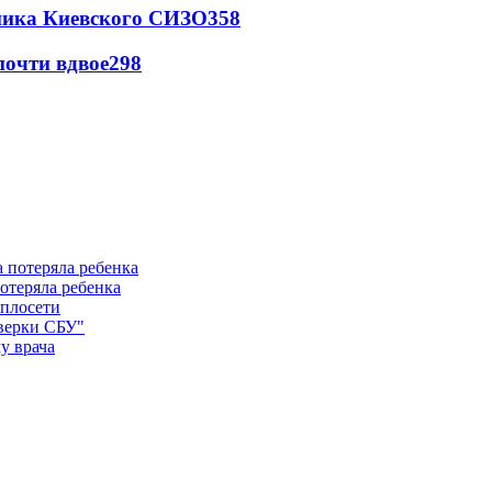
овника Киевского СИЗО
358
почти вдвое
298
отеряла ребенка
еплосети
оверки СБУ"
у врача