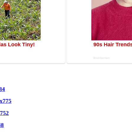
34
х
775
752
48