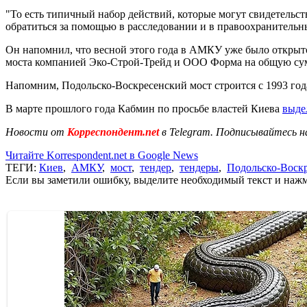
"То есть типичный набор действий, которые могут свидетель
обратиться за помощью в расследовании и в правоохранительн
Он напомнил, что весной этого года в АМКУ уже было открыт
моста компанией Эко-Строй-Трейд и ООО Форма на общую сумму
Напомним, Подольско-Воскресенский мост строится с 1993 год
В марте прошлого года Кабмин по просьбе властей Киева
выде
Новости от
Корреспондент.net
в Telegram. Подписывайтесь н
Читайте Korrespondent.net в Google News
ТЕГИ:
Киев
,
АМКУ
,
мост
,
тендер
,
тендеры
,
Подольско-Воск
Если вы заметили ошибку, выделите необходимый текст и нажми