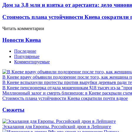
Дом за 3,8 млн и взятка от арестанта: дело чин
Стоимость плана устойчивости Киева сократили 
Читать комментарии
Новости Киева
Последние
Популярные
Комментируемые
В Киеве врачу объявили подозрение после того, как женщина п
В Киеве вспыхнули протесты против вырубки деревьев ради т
В Киеве пенсионерка отдала мошенникам $18 тысяч из-за "пр
Миллионный залог и смерть близнецов: в Киеве раскрыли схем
Стоимость плана устойчивости Киева сократили почти вдвое
Сюжеты
Эскалация для Европы. Российский дрон в Лейпциге