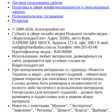
Договор пользования сайтом
Политика в сфере конфиденциальности и персональных
данных
Пользовательское соглашение
Редакция
© 2000-2026, Korrespondent.net
Субъект в сфере онлайн-медиа Название онлайн-медиа -
«КореспонденТ.net» Адрес: 02091, місто Київ,
ХАРКІВСЬКЕ ШОСЕ, будинок 172-Б, офіс 208/1 E-mail:
sunlight@mediadim.com.ua
Телефон: 044-205-43-00
Идентификатор медиа - R40-06068
Использование любых материалов, размещённых на
сайте, разрешается при условии ссылки на
Корреспондент.net.
При копировании материалов со страницы «Новости
Украины и мира», для интернет-изданий – обязательна
прямая открытая для поисковых систем гиперссылка.
Ссылка должна быть размещена в независимости от
полного либо частичного использования материалов.
Гиперссылка (для интернет- изданий) – должна быть
размещена в подзаголовке или в первом абзаце
материала.
Новости с пометками "Мнение", "Экспертиза",
"Заявление", "Регионы", "Деньги", "Власть", "Выборы",