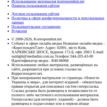
Использование материалов korrespondent.net
Правила пользования сайтом
Договор пользования сайтом
Политика в сфере конфиденциальности и персональных
данных
Пользовательское соглашение
Редакция
© 2000-2026, Korrespondent.net
Субъект в сфере онлайн-медиа Название онлайн-медиа -
«КореспонденТ.net» Адрес: 02091, місто Київ,
ХАРКІВСЬКЕ ШОСЕ, будинок 172-Б, офіс 208/1 E-mail:
sunlight@mediadim.com.ua
Телефон: 044-205-43-00
Идентификатор медиа - R40-06068
Использование любых материалов, размещённых на
сайте, разрешается при условии ссылки на
Корреспондент.net.
При копировании материалов со страницы «Новости
Украины и мира», для интернет-изданий – обязательна
прямая открытая для поисковых систем гиперссылка.
Ссылка должна быть размещена в независимости от
полного либо частичного использования материалов.
Гиперссылка (для интернет- изданий) – должна быть
размещена в подзаголовке или в первом абзаце