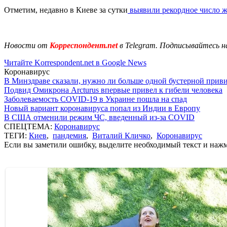
Отметим, недавно в Киеве за сутки
выявили рекордное число 
Новости от
Корреспондент.net
в Telegram. Подписывайтесь н
Читайте Korrespondent.net в Google News
Коронавирус
В Минздраве сказали, нужно ли больше одной бустерной прив
Подвид Омикрона Arcturus впервые привел к гибели человека
Заболеваемость COVID-19 в Украине пошла на спад
Новый вариант коронавируса попал из Индии в Европу
В США отменили режим ЧС, введенный из-за COVID
СПЕЦТЕМА:
Коронавирус
ТЕГИ:
Киев
,
пандемия
,
Виталий Кличко
,
Коронавирус
Если вы заметили ошибку, выделите необходимый текст и нажми