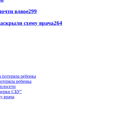
почти вдвое
299
раскрыли схему врача
264
отеряла ребенка
еплосети
оверки СБУ"
у врача