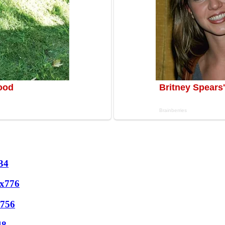
34
х
776
756
48