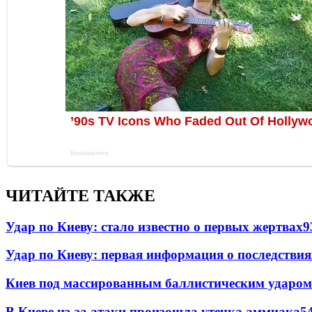
ЧИТАЙТЕ ТАКЖЕ
Удар по Киеву: стало известно о первых жертвах
9
Удар по Киеву: первая информация о последствия
Киев под массированным баллистическим ударом
В Киеве из-за атаки произошла утечка аммиака
5