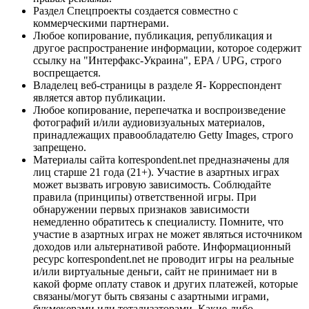
Раздел Спецпроекты создается совместно с
коммерческими партнерами.
Любое копирование, публикация, републикация и
другое распространение информации, которое содержит
ссылку на "Интерфакс-Украина", EPA / UPG, строго
воспрещается.
Владелец веб-страницы в разделе Я- Корреспондент
является автор публикации.
Любое копирование, перепечатка и воспроизведение
фотографий и/или аудиовизуальных материалов,
принадлежащих правообладателю Getty Images, строго
запрещено.
Материалы сайта korrespondent.net предназначены для
лиц старше 21 года (21+). Участие в азартных играх
может вызвать игровую зависимость. Соблюдайте
правила (принципы) ответственной игры. При
обнаружении первых признаков зависимости
немедленно обратитесь к специалисту. Помните, что
участие в азартных играх не может являться источником
доходов или альтернативой работе. Информационный
ресурс korrespondent.net не проводит игры на реальные
и/или виртуальные деньги, сайт не принимает ни в
какой форме оплату ставок и других платежей, которые
связаны/могут быть связаны с азартными играми,
букмекерами или тотализаторами. Какие-либо