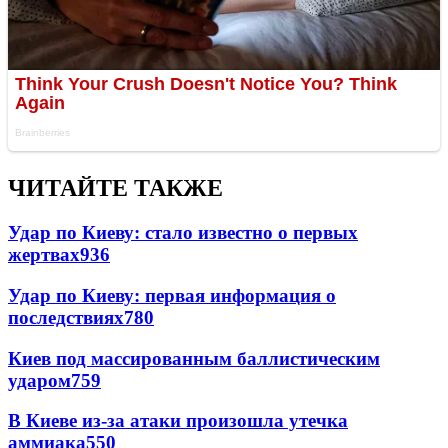
ЧИТАЙТЕ ТАКЖЕ
Удар по Киеву: стало известно о первых
жертвах
936
Удар по Киеву: первая информация о
последствиях
780
Киев под массированным баллистическим
ударом
759
В Киеве из-за атаки произошла утечка
аммиака
550