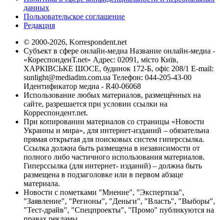
данных
Пользовательское соглашение
Редакция
© 2000-2026, Korrespondent.net
Субъект в сфере онлайн-медиа Название онлайн-медиа -
«КореспонденТ.net» Адрес: 02091, місто Київ,
ХАРКІВСЬКЕ ШОСЕ, будинок 172-Б, офіс 208/1 E-mail:
sunlight@mediadim.com.ua
Телефон: 044-205-43-00
Идентификатор медиа - R40-06068
Использование любых материалов, размещённых на
сайте, разрешается при условии ссылки на
Корреспондент.net.
При копировании материалов со страницы «Новости
Украины и мира», для интернет-изданий – обязательна
прямая открытая для поисковых систем гиперссылка.
Ссылка должна быть размещена в независимости от
полного либо частичного использования материалов.
Гиперссылка (для интернет- изданий) – должна быть
размещена в подзаголовке или в первом абзаце
материала.
Новости с пометками "Мнение", "Экспертиза",
"Заявление", "Регионы", "Деньги", "Власть", "Выборы",
"Тест-драйв", "Спецпроекты", "Промо" публикуются на
правах рекламы.