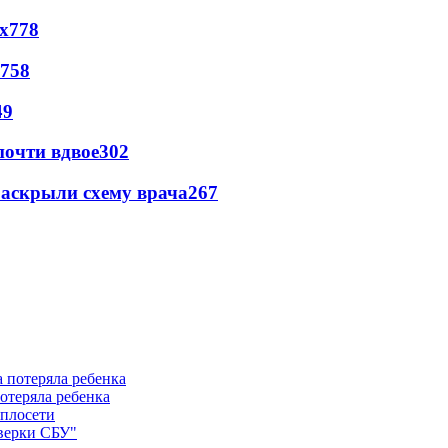
х
778
758
49
почти вдвое
302
раскрыли схему врача
267
отеряла ребенка
еплосети
оверки СБУ"