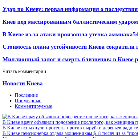
Удар по Киеву: первая информация о последствия
Киев под массированным баллистическим ударом
В Киеве из-за атаки произошла утечка аммиака
5
Стоимость плана устойчивости Киева сократили 
Миллионный залог и смерть близнецов: в Киеве 
Читать комментарии
Новости Киева
Последние
Популярные
Комментируемые
В Киеве врачу объявили подозрение после того, как женщина п
В Киеве вспыхнули протесты против вырубки деревьев ради т
В Киеве пенсионерка отдала мошенникам $18 тысяч из-за "пр