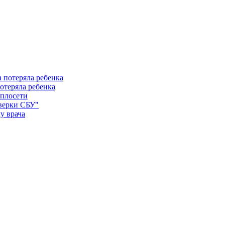
отеряла ребенка
еплосети
оверки СБУ"
у врача