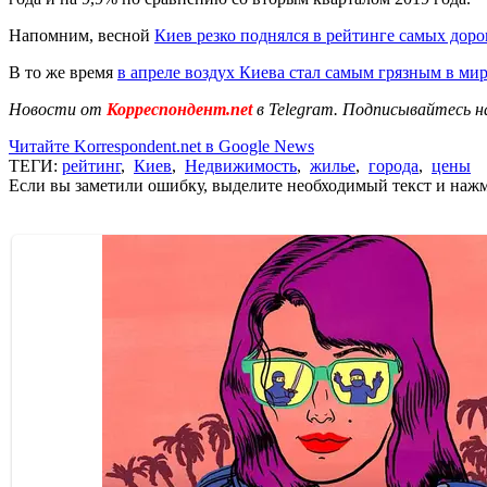
Напомним, весной
Киев резко поднялся в рейтинге самых дор
В то же время
в апреле воздух Киева стал самым грязным в ми
Новости от
Корреспондент.net
в Telegram. Подписывайтесь н
Читайте Korrespondent.net в Google News
ТЕГИ:
рейтинг
,
Киев
,
Недвижимость
,
жилье
,
города
,
цены
Если вы заметили ошибку, выделите необходимый текст и нажми