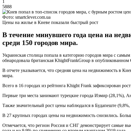
1
5888
Фото: smartclever.com.ua
Цены на жилье в Киеве показали быстрый рост
В течение минувшего года цена на недв
среди 150 городов мира.
Украинская столица попала в категорию городов мира с самы
обнародовала британская KhightFrankGroup в опубликованном Gl
В отчете указывается, что средняя цена на недвижимость в Кие
мира.
Всего в 16 городах из рейтинга Khight Frank зафиксирован ро
Первые три места занимают турецкие города Измир (28,1%), Ан
Также значительный рост цены наблюдался в Будапеште (9,8%, 17
В 27 крупных городах цены на недвижимость снизились. Больше 
Отмечается, что регион Россия и СНГ демонстрирует самые выс
года и на 9,9% по сравнению со вторым кварталом 2019 года.