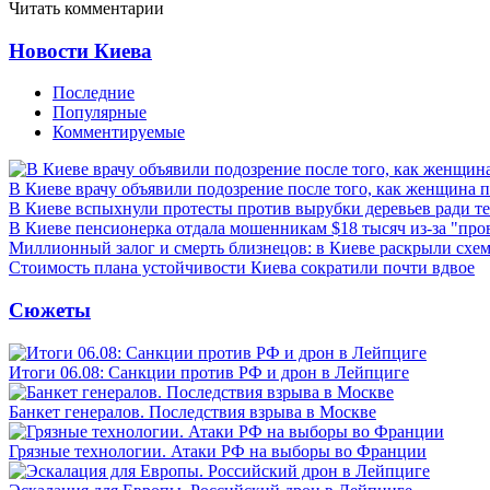
Читать комментарии
Новости Киева
Последние
Популярные
Комментируемые
В Киеве врачу объявили подозрение после того, как женщина п
В Киеве вспыхнули протесты против вырубки деревьев ради т
В Киеве пенсионерка отдала мошенникам $18 тысяч из-за "пр
Миллионный залог и смерть близнецов: в Киеве раскрыли схем
Стоимость плана устойчивости Киева сократили почти вдвое
Сюжеты
Итоги 06.08: Санкции против РФ и дрон в Лейпциге
Банкет генералов. Последствия взрыва в Москве
Грязные технологии. Атаки РФ на выборы во Франции