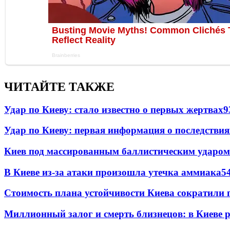
ЧИТАЙТЕ ТАКЖЕ
Удар по Киеву: стало известно о первых жертвах
9
Удар по Киеву: первая информация о последствия
Киев под массированным баллистическим ударом
В Киеве из-за атаки произошла утечка аммиака
5
Стоимость плана устойчивости Киева сократили 
Миллионный залог и смерть близнецов: в Киеве 