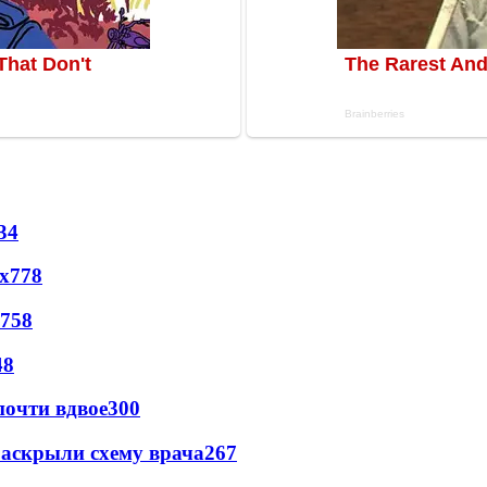
34
х
778
758
48
почти вдвое
300
раскрыли схему врача
267