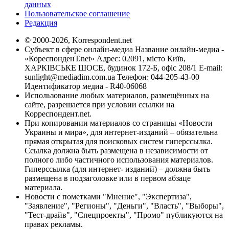
данных
Пользовательское соглашение
Редакция
© 2000-2026, Korrespondent.net
Субъект в сфере онлайн-медиа Название онлайн-медиа -
«КореспонденТ.net» Адрес: 02091, місто Київ,
ХАРКІВСЬКЕ ШОСЕ, будинок 172-Б, офіс 208/1 E-mail:
sunlight@mediadim.com.ua
Телефон: 044-205-43-00
Идентификатор медиа - R40-06068
Использование любых материалов, размещённых на
сайте, разрешается при условии ссылки на
Корреспондент.net.
При копировании материалов со страницы «Новости
Украины и мира», для интернет-изданий – обязательна
прямая открытая для поисковых систем гиперссылка.
Ссылка должна быть размещена в независимости от
полного либо частичного использования материалов.
Гиперссылка (для интернет- изданий) – должна быть
размещена в подзаголовке или в первом абзаце
материала.
Новости с пометками "Мнение", "Экспертиза",
"Заявление", "Регионы", "Деньги", "Власть", "Выборы",
"Тест-драйв", "Спецпроекты", "Промо" публикуются на
правах рекламы.