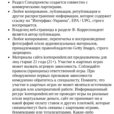
Раздел Спецпроекты создается совместно с
коммерческими партнерами.
Любое копирование, публикация, републикация и
другое распространение информации, которое содержит
ссылку на "Интерфакс-Украина", EPA / UPG, строго
воспрещается.
Владелец веб-страницы в разделе Я- Корреспондент
является автор публикации.
Любое копирование, перепечатка и воспроизведение
фотографий и/или аудиовизуальных материалов,
принадлежащих правообладателю Getty Images, строго
запрещено.
Материалы сайта korrespondent.net предназначены для
лиц старше 21 года (21+). Участие в азартных играх
может вызвать игровую зависимость. Соблюдайте
правила (принципы) ответственной игры. При
обнаружении первых признаков зависимости
немедленно обратитесь к специалисту. Помните, что
участие в азартных играх не может являться источником
доходов или альтернативой работе. Информационный
ресурс korrespondent.net не проводит игры на реальные
и/или виртуальные деньги, сайт не принимает ни в
какой форме оплату ставок и других платежей, которые
связаны/могут быть связаны с азартными играми,
букмекерами или тотализаторами. Какие-либо