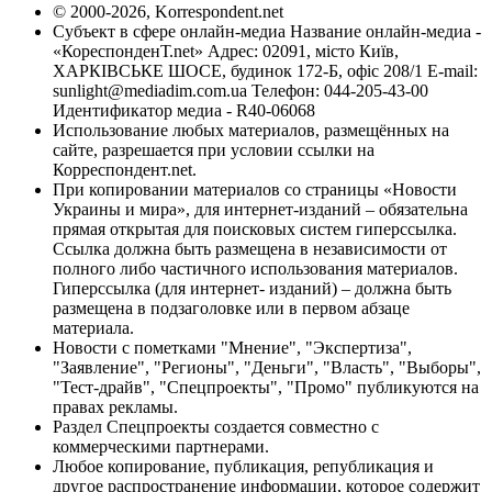
© 2000-2026, Korrespondent.net
Субъект в сфере онлайн-медиа Название онлайн-медиа -
«КореспонденТ.net» Адрес: 02091, місто Київ,
ХАРКІВСЬКЕ ШОСЕ, будинок 172-Б, офіс 208/1 E-mail:
sunlight@mediadim.com.ua
Телефон: 044-205-43-00
Идентификатор медиа - R40-06068
Использование любых материалов, размещённых на
сайте, разрешается при условии ссылки на
Корреспондент.net.
При копировании материалов со страницы «Новости
Украины и мира», для интернет-изданий – обязательна
прямая открытая для поисковых систем гиперссылка.
Ссылка должна быть размещена в независимости от
полного либо частичного использования материалов.
Гиперссылка (для интернет- изданий) – должна быть
размещена в подзаголовке или в первом абзаце
материала.
Новости с пометками "Мнение", "Экспертиза",
"Заявление", "Регионы", "Деньги", "Власть", "Выборы",
"Тест-драйв", "Спецпроекты", "Промо" публикуются на
правах рекламы.
Раздел Спецпроекты создается совместно с
коммерческими партнерами.
Любое копирование, публикация, републикация и
другое распространение информации, которое содержит