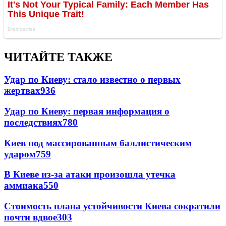
ЧИТАЙТЕ ТАКЖЕ
Удар по Киеву: стало известно о первых
жертвах
936
Удар по Киеву: первая информация о
последствиях
780
Киев под массированным баллистическим
ударом
759
В Киеве из-за атаки произошла утечка
аммиака
550
Стоимость плана устойчивости Киева сократили
почти вдвое
303