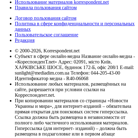
Использование материалов korrespondent.net
Правила пользования сайтом
Договор пользования сайтом
Политика в сфере конфиденциальности и персональных
данных
Пользовательское соглашение
Редакция
© 2000-2026, Korrespondent.net
Субъект в сфере онлайн-медиа Название онлайн-медиа -
«КореспонденТ.net» Адрес: 02091, місто Київ,
ХАРКІВСЬКЕ ШОСЕ, будинок 172-Б, офіс 208/1 E-mail:
sunlight@mediadim.com.ua
Телефон: 044-205-43-00
Идентификатор медиа - R40-06068
Использование любых материалов, размещённых на
сайте, разрешается при условии ссылки на
Корреспондент.net.
При копировании материалов со страницы «Новости
Украины и мира», для интернет-изданий – обязательна
прямая открытая для поисковых систем гиперссылка.
Ссылка должна быть размещена в независимости от
полного либо частичного использования материалов.
Гиперссылка (для интернет- изданий) – должна быть
размещена в подзаголовке или в первом абзаце