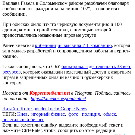
Вацлава Гавела в Соломенском районе разоблачен благодаря
сообщению от гражданина на линию 102", – говорится в
сообщении.
При обысках было изъято черновую документацию и 100
единиц компьютерной техники, с помощью которой
предоставлялись незаконные игровые услуги.
Ранее киевская
кибеполиция выявила ИТ-компанию
, которая
занималась разработкой и сопровождением работы интернет-
казино.
Также сообщалось, что СБУ
блокировала деятельность 33 веб-
ресурсов
, которые оказывали нелегальный доступ к азартным
играм в запрещенных онлайн казино и букмекерских
конторах.
Новости от
Корреспондент.net
в Telegram. Подписывайтесь
на наш канал
https://t.me/korrespondentnet
Читайте Korrespondent.net в Google News
ТЕГИ:
Киев
,
игорный бизнес
,
фото
,
полиция
,
обыск
,
нелегальный бизнес
Если вы заметили ошибку, выделите необходимый текст и
нажмите Ctrl+Enter, чтобы сообщить об этом редакции.