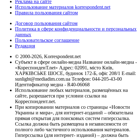
Реклама на сайте
Использование материалов korrespondent.net
Правила пользования сайтом
Договор пользования сайтом
Политика в сфере конфиденциальности и персональных
данных
Пользовательское соглашение
Редакция
© 2000-2026, Korrespondent.net
Субъект в сфере онлайн-медиа Название онлайн-медиа -
«КореспонденТ.net» Адрес: 02091, місто Київ,
ХАРКІВСЬКЕ ШОСЕ, будинок 172-Б, офіс 208/1 E-mail:
sunlight@mediadim.com.ua
Телефон: 044-205-43-00
Идентификатор медиа - R40-06068
Использование любых материалов, размещённых на
сайте, разрешается при условии ссылки на
Корреспондент.net.
При копировании материалов со страницы «Новости
Украины и мира», для интернет-изданий – обязательна
прямая открытая для поисковых систем гиперссылка.
Ссылка должна быть размещена в независимости от
полного либо частичного использования материалов.
Гиперссылка (для интернет- изданий) – должна быть