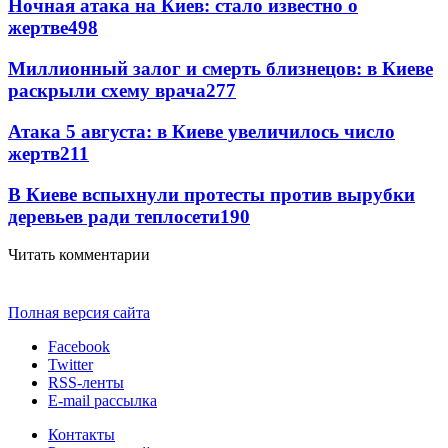
Ночная атака на Киев: стало известно о
жертве
498
Миллионный залог и смерть близнецов: в Киеве
раскрыли схему врача
277
Атака 5 августа: в Киеве увеличилось число
жертв
211
В Киеве вспыхнули протесты против вырубки
деревьев ради теплосети
190
Читать комментарии
Полная версия сайта
Facebook
Twitter
RSS-ленты
E-mail рассылка
Контакты