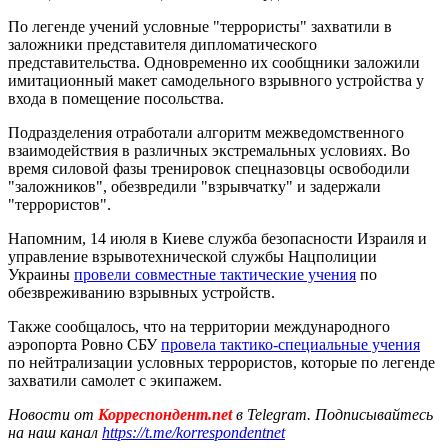
По легенде учений условные "террористы" захватили в
заложники представителя дипломатического
представительства. Одновременно их сообщники заложили
имитационный макет самодельного взрывного устройства у
входа в помещение посольства.
Подразделения отработали алгоритм межведомственного
взаимодействия в различных экстремальных условиях. Во
время силовой фазы тренировок спецназовцы освободили
"заложников", обезвредили "взрывчатку" и задержали
"террористов".
Напомним, 14 июля в Киеве служба безопасности Израиля и
управление взрывотехнической службы Нацполиции
Украины
провели совместные тактические учения
по
обезвреживанию взрывных устройств.
Также сообщалось, что на территории международного
аэропорта Ровно СБУ
провела тактико-специальные учения
по нейтрализации условных террористов, которые по легенде
захватили самолет с экипажем.
Новости от
Корреспондент.net
в Telegram. Подписывайтесь
на наш канал
https://t.me/korrespondentnet