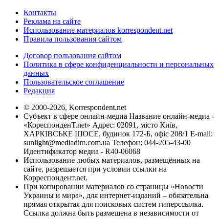
Контакты
Реклама на сайте
Использование материалов korrespondent.net
Правила пользования сайтом
Договор пользования сайтом
Политика в сфере конфиденциальности и персональных
данных
Пользовательское соглашение
Редакция
© 2000-2026, Korrespondent.net
Субъект в сфере онлайн-медиа Название онлайн-медиа -
«КореспонденТ.net» Адрес: 02091, місто Київ,
ХАРКІВСЬКЕ ШОСЕ, будинок 172-Б, офіс 208/1 E-mail:
sunlight@mediadim.com.ua
Телефон: 044-205-43-00
Идентификатор медиа - R40-06068
Использование любых материалов, размещённых на
сайте, разрешается при условии ссылки на
Корреспондент.net.
При копировании материалов со страницы «Новости
Украины и мира», для интернет-изданий – обязательна
прямая открытая для поисковых систем гиперссылка.
Ссылка должна быть размещена в независимости от