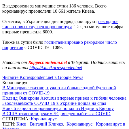
Выздоровели за минувшие сутки 186 человек. Всего
коронавирус преодолели 10 661 житель Киева.
Отметим, в Украине два дня подряд фиксируют
рекордное
число новых случаев коронавируса
. Так, за минувшие цифра
впервые превысила 6000.
Также за сутки было
госпитализировано рекордное число
пациентов
с COVID-19 - 1089.
Новости от
Корреспондент.net
в Telegram. Подписывайтесь
на наш канал
https://t.me/korrespondentnet
Читайте Korrespondent.net в Google News
Коронавирус
В Минздраве сказали, нужно ли больше одной бустерной
прививки от COVID-19
Подвид Омикрона Arcturus впервые привел к гибели человека
Заболеваемость COVID-19 в Украине пошла на спад
Новый вариант коронавируса попал из Индии в Европу
В США отменили режим ЧС, введенный из-за COVID
СПЕЦТЕМА:
Коронавирус
ТЕГИ:
Киев
,
Виталий Кличко
,
Коронавирус
,
Коронавирус в