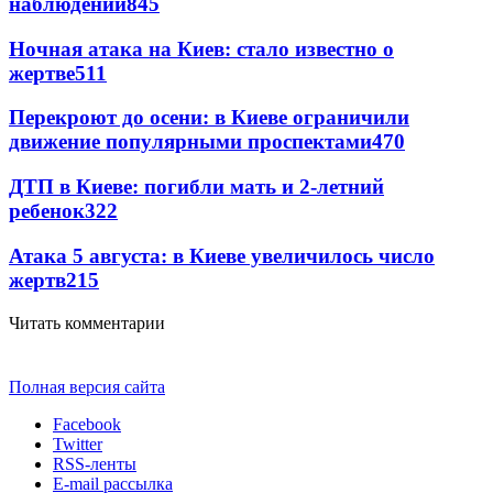
наблюдений
845
Ночная атака на Киев: стало известно о
жертве
511
Перекроют до осени: в Киеве ограничили
движение популярными проспектами
470
ДТП в Киеве: погибли мать и 2-летний
ребенок
322
Атака 5 августа: в Киеве увеличилось число
жертв
215
Читать комментарии
Полная версия сайта
Facebook
Twitter
RSS-ленты
E-mail рассылка