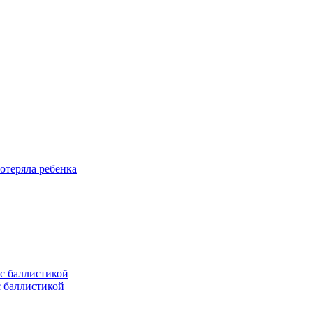
отеряла ребенка
с баллистикой