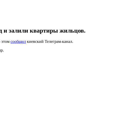
д и залили квартиры жильцов.
б этом
сообщил
киевский Телеграм-канал.
ир.