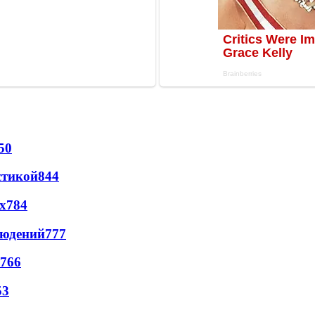
50
стикой
844
х
784
людений
777
766
53