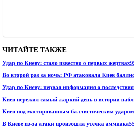
ЧИТАЙТЕ ТАКЖЕ
Удар по Киеву: стало известно о первых жертвах
9
Во второй раз за ночь: РФ атаковала Киев балли
Удар по Киеву: первая информация о последствия
Киев пережил самый жаркий день в истории наб
Киев под массированным баллистическим ударом
В Киеве из-за атаки произошла утечка аммиака
5