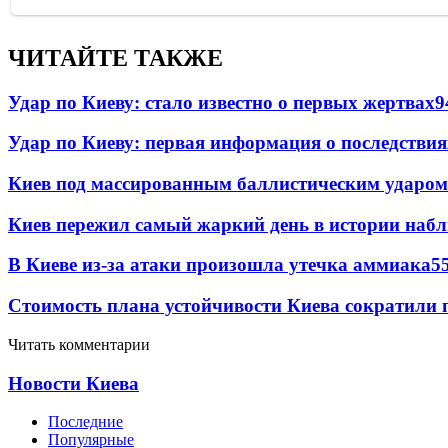
ЧИТАЙТЕ ТАКЖЕ
Удар по Киеву: стало известно о первых жертвах
9
Удар по Киеву: первая информация о последствия
Киев под массированным баллистическим ударом
Киев пережил самый жаркий день в истории наб
В Киеве из-за атаки произошла утечка аммиака
5
Стоимость плана устойчивости Киева сократили 
Читать комментарии
Новости Киева
Последние
Популярные