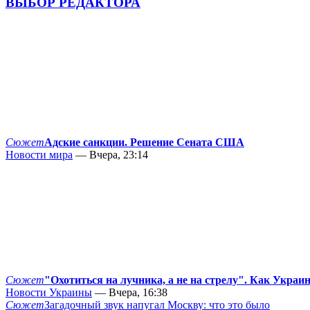
ВЫБОР РЕДАКТОРА
Сюжет
Адские санкции. Решение Сената США
Новости мира
— Вчера, 23:14
Сюжет
"Охотиться на лучника, а не на стрелу". Как Украи
Новости Украины
— Вчера, 16:38
Сюжет
Загадочный звук напугал Москву: что это было