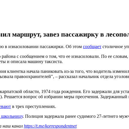
л маршрут, завез пассажирку в лесопол
ию в изнасиловании пассажирки. Об этом
сообщает
столичное уп
 района с сообщением о том, что ее изнасиловали. По ее словам
ты и описала машину таксиста.
я клиентка начала паниковать из-за того, что водитель изменил
вызвала правоохранителей", – рассказал начальник отдела угол
карпатской области, 1974 года рождения. Его задержали для уст
ы). Решается вопрос об избрании меры пресечения. Задержанный
евают
в трех преступлениях.
и школьницу
. Полиция задержала ранее судимого 27-летнего муж
а наш канал
https://t.me/korrespondentnet