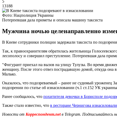
5
13188
Фото: Нацполиция Украины
Потерпевшая дала приметы и описала машину таксиста
Мужчина ночью целенаправленно измени
В Киеве сотрудники полиции задержали таксиста по подозрен
Так, к правоохранителям обратилась жительница Голосеевского
лесополосу и совершил преступление. Потерпевшая дала приме
"Фигурант приехал на вызов на улицу Тулузы. Во время движени
женщину. После этого отвез пострадавшую домой, откуда она 
Малько.
Оказалось, что подозреваемый – ранее не судимый уроженец За
подозрении по статье об изнасиловании (ч.1 ст.152 УК украин
Ранее сообщалось, что
похитителя девочки в Борисполе подозр
Также стало известно, что
в ресторане Чернигова изнасиловал
Новости от
Корреспондент.net
в Telegram. Подписывайтесь н