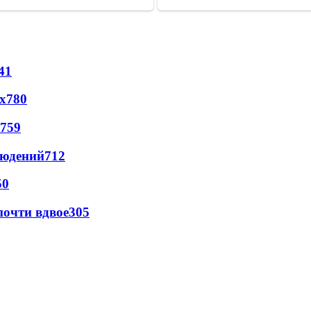
41
х
780
759
людений
712
50
почти вдвое
305