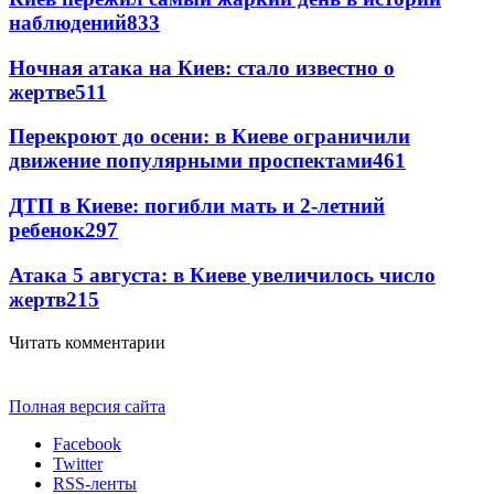
наблюдений
833
Ночная атака на Киев: стало известно о
жертве
511
Перекроют до осени: в Киеве ограничили
движение популярными проспектами
461
ДТП в Киеве: погибли мать и 2-летний
ребенок
297
Атака 5 августа: в Киеве увеличилось число
жертв
215
Читать комментарии
Полная версия сайта
Facebook
Twitter
RSS-ленты