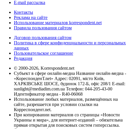
E-mail рассылка
Контакты
Реклама на сайте
Использование материалов korrespondent.net
Правила пользования сайтом
Договор пользования сайтом
Политика в сфере конфиденциальности и персональных
данных
Пользовательское соглашение
Редакция
© 2000-2026, Korrespondent.net
Субъект в сфере онлайн-медиа Название онлайн-медиа -
«КореспонденТ.net» Адрес: 02091, місто Київ,
ХАРКІВСЬКЕ ШОСЕ, будинок 172-Б, офіс 208/1 E-mail:
sunlight@mediadim.com.ua
Телефон: 044-205-43-00
Идентификатор медиа - R40-06068
Использование любых материалов, размещённых на
сайте, разрешается при условии ссылки на
Корреспондент.net.
При копировании материалов со страницы «Новости
Украины и мира», для интернет-изданий – обязательна
прямая открытая для поисковых систем гиперссылка.