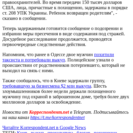
правоохранителей. Во время передачи 150 тысяч долларов
США, лица, причастные к похищению, задержаны в порядке
ст. 208 УПК Украины. Ребенок возвращен родителям", -
сказано в сообщении.
Теперь задержанным готовится сообщение о подозрении и
избрании меры пресечения в виде содержания под стражей.
Досудебное расследование продолжается, проводятся
первоочередные следственные действия.
Напомним, что ранее в Одессе двое мужчин
похитили
таксиста и потребовали выкуп
. Полицейские узнали о
происшествии от родственников потерпевшего, который не
выходил на связь с ними.
Также сообщалось, что в Киеве задержали группу,
требовавшую за бизнесмена $2 млн выкупа
. Шесть
злоумышленников более недели держали похищенного
мужчину под охраной в заброшенном доме, требуя более двух
миллионов долларов за освобождение.
Новости от
Корреспондент.net
в Telegram. Подписывайтесь
на наш канал
https://t.me/korrespondentnet
Читайте Korrespondent.net в Google News
ТЕГИ:
Киев
,
выкуп
,
прокуратура
,
блогер
,
похищение
,