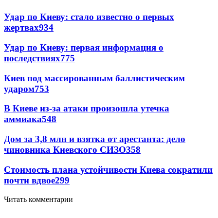
Удар по Киеву: стало известно о первых
жертвах
934
Удар по Киеву: первая информация о
последствиях
775
Киев под массированным баллистическим
ударом
753
В Киеве из-за атаки произошла утечка
аммиака
548
Дом за 3,8 млн и взятка от арестанта: дело
чиновника Киевского СИЗО
358
Стоимость плана устойчивости Киева сократили
почти вдвое
299
Читать комментарии