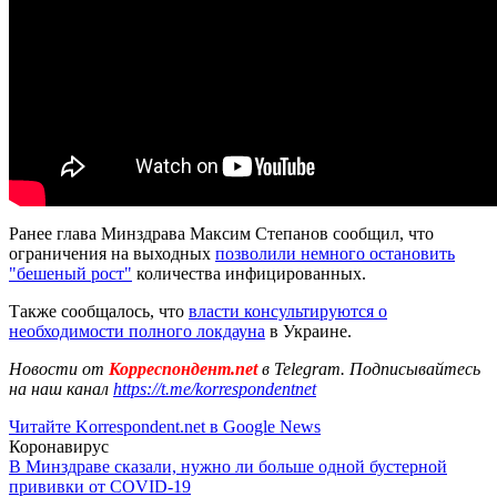
Ранее глава Минздрава Максим Степанов сообщил, что
ограничения на выходных
позволили немного остановить
"бешеный рост"
количества инфицированных.
Также сообщалось, что
власти консультируются о
необходимости полного локдауна
в Украине.
Новости от
Корреспондент.net
в Telegram. Подписывайтесь
на наш канал
https://t.me/korrespondentnet
Читайте Korrespondent.net в Google News
Коронавирус
В Минздраве сказали, нужно ли больше одной бустерной
прививки от COVID-19