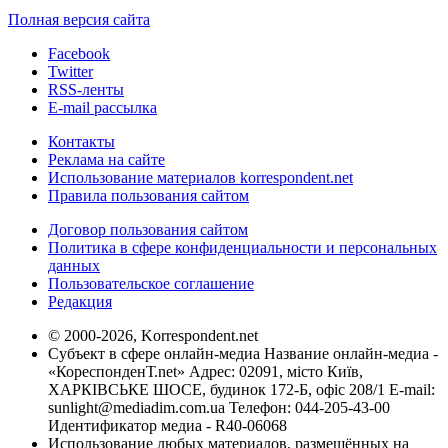
Полная версия сайта
Facebook
Twitter
RSS-ленты
E-mail рассылка
Контакты
Реклама на сайте
Использование материалов korrespondent.net
Правила пользования сайтом
Договор пользования сайтом
Политика в сфере конфиденциальности и персональных
данных
Пользовательское соглашение
Редакция
© 2000-2026, Korrespondent.net
Субъект в сфере онлайн-медиа Название онлайн-медиа -
«КореспонденТ.net» Адрес: 02091, місто Київ,
ХАРКІВСЬКЕ ШОСЕ, будинок 172-Б, офіс 208/1 E-mail:
sunlight@mediadim.com.ua
Телефон: 044-205-43-00
Идентификатор медиа - R40-06068
Использование любых материалов, размещённых на