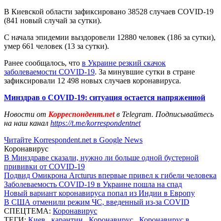
В Киевской области зафиксировано 38528 случаев COVID-19
(841 новый случай за сутки).
С начала эпидемии выздоровели 12880 человек (186 за сутки),
умер 661 человек (13 за сутки).
Ранее сообщалось, что
в Украине резкий скачок
заболеваемости COVID-19
. За минувшие сутки в стране
зафиксировали 12 498 новых случаев коронавируса.
Минздрав о COVID-19: ситуация остается напряженной
Новости от
Корреспондент.net
в Telegram. Подписывайтесь
на наш канал
https://t.me/korrespondentnet
Читайте Korrespondent.net в Google News
Коронавирус
В Минздраве сказали, нужно ли больше одной бустерной
прививки от COVID-19
Подвид Омикрона Arcturus впервые привел к гибели человека
Заболеваемость COVID-19 в Украине пошла на спад
Новый вариант коронавируса попал из Индии в Европу
В США отменили режим ЧС, введенный из-за COVID
СПЕЦТЕМА:
Коронавирус
ТЕГИ:
Киев
,
карантин
,
Коронавирус
,
Коронавирус в