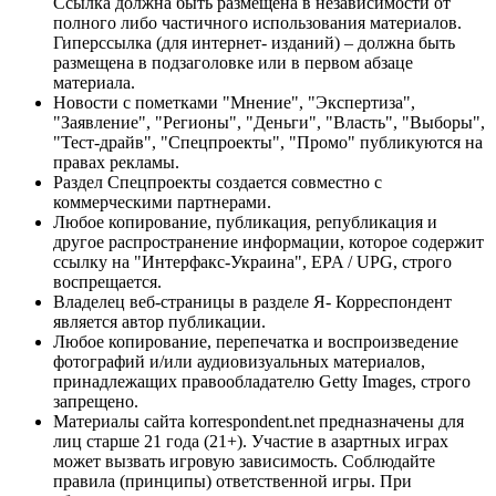
Ссылка должна быть размещена в независимости от
полного либо частичного использования материалов.
Гиперссылка (для интернет- изданий) – должна быть
размещена в подзаголовке или в первом абзаце
материала.
Новости с пометками "Мнение", "Экспертиза",
"Заявление", "Регионы", "Деньги", "Власть", "Выборы",
"Тест-драйв", "Спецпроекты", "Промо" публикуются на
правах рекламы.
Раздел Спецпроекты создается совместно с
коммерческими партнерами.
Любое копирование, публикация, републикация и
другое распространение информации, которое содержит
ссылку на "Интерфакс-Украина", EPA / UPG, строго
воспрещается.
Владелец веб-страницы в разделе Я- Корреспондент
является автор публикации.
Любое копирование, перепечатка и воспроизведение
фотографий и/или аудиовизуальных материалов,
принадлежащих правообладателю Getty Images, строго
запрещено.
Материалы сайта korrespondent.net предназначены для
лиц старше 21 года (21+). Участие в азартных играх
может вызвать игровую зависимость. Соблюдайте
правила (принципы) ответственной игры. При