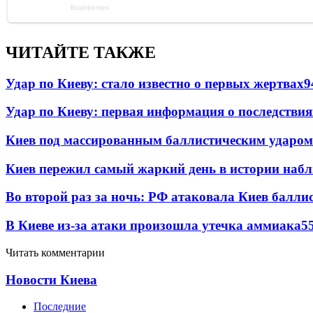
ЧИТАЙТЕ ТАКЖЕ
Удар по Киеву: стало известно о первых жертвах
9
Удар по Киеву: первая информация о последствия
Киев под массированным баллистическим ударом
Киев пережил самый жаркий день в истории наб
Во второй раз за ночь: РФ атаковала Киев балли
В Киеве из-за атаки произошла утечка аммиака
5
Читать комментарии
Новости Киева
Последние