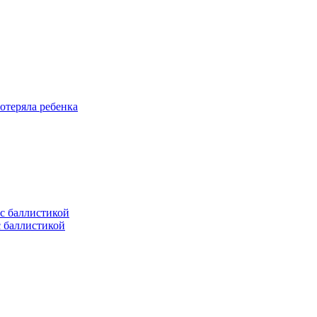
отеряла ребенка
с баллистикой