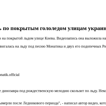
 по покрытым гололедом улицам украин
 на покрытой льдом улице Киева. Видеозапись она выложила на 
 двигалась на льду под песню Монатика и двух его подопечных 
tik.official
ме динозавра под рождественскую мелодию скользит по льду. Не
мерли после Ледникового периода", - написал автор видео, кото