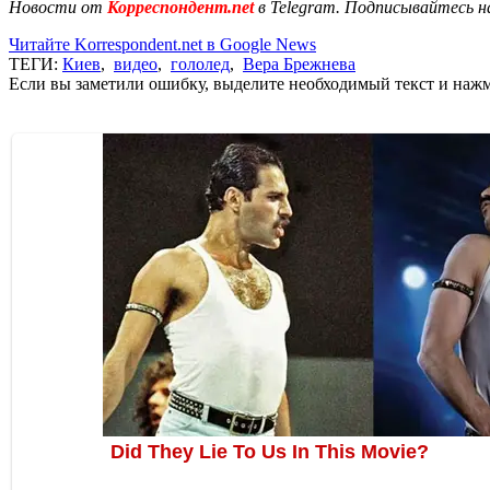
Новости от
Корреспондент.net
в Telegram. Подписывайтесь н
Читайте Korrespondent.net в Google News
ТЕГИ:
Киев
,
видео
,
гололед
,
Вера Брежнева
Если вы заметили ошибку, выделите необходимый текст и нажми