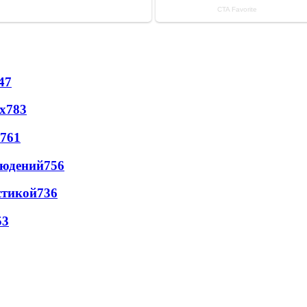
47
х
783
761
людений
756
стикой
736
53