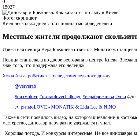
0
15027
Фото: скриншот
Киев несколько дней стоит полностью обледенелый
Местные жители продолжают скользить
Известная певица Вера Брежнева ответила Монатику, станцевав
Певица станцевала во дворе ресторана в центре Киева. Звезда
знак того, что поддержала его челендж.
Хоккей и акробатика. Последствия ледяного дождя
@ververab
#ритмоlove
#ритмоlovechallenge
#верабрежнева
#vera
@mona
♬ ритмоLOVE - MONATIK & Lida Lee & NiNO
Также в сети появилось видео, на котором киевлянин в костю
мастерство, динозавр пару раз не удержался и упал.
"Хорошая погода. И конкурсы интересные. Не все динозавры вы