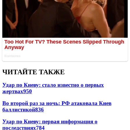
ЧИТАЙТЕ ТАКЖЕ
Удар по Киеву: стало известно о первых
жертвах
950
Во второй раз за ночь: РФ атаковала Киев
баллистикой
836
Удар по Киеву: первая информация о
последствиях
784