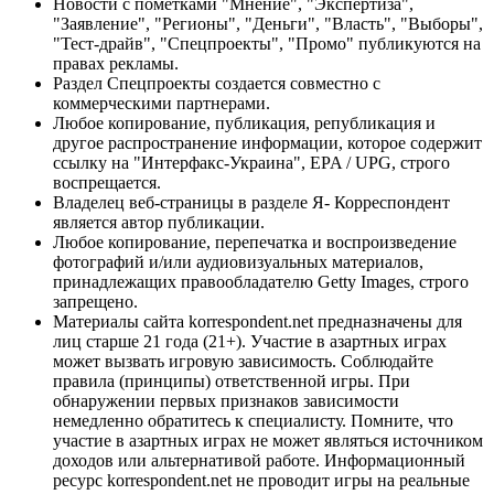
Новости с пометками "Мнение", "Экспертиза",
"Заявление", "Регионы", "Деньги", "Власть", "Выборы",
"Тест-драйв", "Спецпроекты", "Промо" публикуются на
правах рекламы.
Раздел Спецпроекты создается совместно с
коммерческими партнерами.
Любое копирование, публикация, републикация и
другое распространение информации, которое содержит
ссылку на "Интерфакс-Украина", EPA / UPG, строго
воспрещается.
Владелец веб-страницы в разделе Я- Корреспондент
является автор публикации.
Любое копирование, перепечатка и воспроизведение
фотографий и/или аудиовизуальных материалов,
принадлежащих правообладателю Getty Images, строго
запрещено.
Материалы сайта korrespondent.net предназначены для
лиц старше 21 года (21+). Участие в азартных играх
может вызвать игровую зависимость. Соблюдайте
правила (принципы) ответственной игры. При
обнаружении первых признаков зависимости
немедленно обратитесь к специалисту. Помните, что
участие в азартных играх не может являться источником
доходов или альтернативой работе. Информационный
ресурс korrespondent.net не проводит игры на реальные