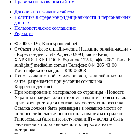
Правила пользования сайтом
Договор пользования сайтом
Политика в сфере конфиденциальности и персональных
данных
Пользовательское соглашение
Редакция
© 2000-2026, Korrespondent.net
Субъект в сфере онлайн-медиа Название онлайн-медиа -
«КореспонденТ.net» Адрес: 02091, місто Київ,
ХАРКІВСЬКЕ ШОСЕ, будинок 172-Б, офіс 208/1 E-mail:
sunlight@mediadim.com.ua
Телефон: 044-205-43-00
Идентификатор медиа - R40-06068
Использование любых материалов, размещённых на
сайте, разрешается при условии ссылки на
Корреспондент.net.
При копировании материалов со страницы «Новости
Украины и мира», для интернет-изданий – обязательна
прямая открытая для поисковых систем гиперссылка.
Ссылка должна быть размещена в независимости от
полного либо частичного использования материалов.
Гиперссылка (для интернет- изданий) – должна быть
размещена в подзаголовке или в первом абзаце
материала.