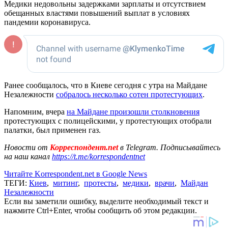
Медики недовольны задержками зарплаты и отсутствием
обещанных властями повышений выплат в условиях
пандемии коронавируса.
Ранее сообщалось, что в Киеве сегодня с утра на Майдане
Незалежности
собралось несколько сотен протестующих
.
Напомним, вчера
на Майдане произошли столкновения
протестующих с полицейскими, у протестующих отобрали
палатки, был применен газ.
Новости от
Корреспондент.net
в Telegram. Подписывайтесь
на наш канал
https://t.me/korrespondentnet
Читайте Korrespondent.net в Google News
ТЕГИ:
Киев
,
митинг
,
протесты
,
медики
,
врачи
,
Майдан
Незалежности
Если вы заметили ошибку, выделите необходимый текст и
нажмите Ctrl+Enter, чтобы сообщить об этом редакции.