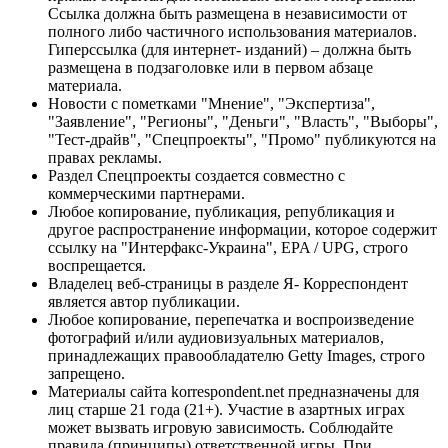
Ссылка должна быть размещена в независимости от
полного либо частичного использования материалов.
Гиперссылка (для интернет- изданий) – должна быть
размещена в подзаголовке или в первом абзаце
материала.
Новости с пометками "Мнение", "Экспертиза",
"Заявление", "Регионы", "Деньги", "Власть", "Выборы",
"Тест-драйв", "Спецпроекты", "Промо" публикуются на
правах рекламы.
Раздел Спецпроекты создается совместно с
коммерческими партнерами.
Любое копирование, публикация, републикация и
другое распространение информации, которое содержит
ссылку на "Интерфакс-Украина", EPA / UPG, строго
воспрещается.
Владелец веб-страницы в разделе Я- Корреспондент
является автор публикации.
Любое копирование, перепечатка и воспроизведение
фотографий и/или аудиовизуальных материалов,
принадлежащих правообладателю Getty Images, строго
запрещено.
Материалы сайта korrespondent.net предназначены для
лиц старше 21 года (21+). Участие в азартных играх
может вызвать игровую зависимость. Соблюдайте
правила (принципы) ответственной игры. При