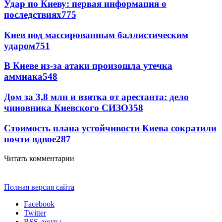
Удар по Киеву: первая информация о
последствиях
775
Киев под массированным баллистическим
ударом
751
В Киеве из-за атаки произошла утечка
аммиака
548
Дом за 3,8 млн и взятка от арестанта: дело
чиновника Киевского СИЗО
358
Стоимость плана устойчивости Киева сократили
почти вдвое
287
Читать комментарии
Полная версия сайта
Facebook
Twitter
RSS-ленты