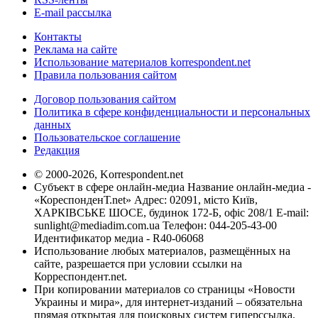
E-mail рассылка
Контакты
Реклама на сайте
Использование материалов korrespondent.net
Правила пользования сайтом
Договор пользования сайтом
Политика в сфере конфиденциальности и персональных
данных
Пользовательское соглашение
Редакция
© 2000-2026, Korrespondent.net
Субъект в сфере онлайн-медиа Название онлайн-медиа -
«КореспонденТ.net» Адрес: 02091, місто Київ,
ХАРКІВСЬКЕ ШОСЕ, будинок 172-Б, офіс 208/1 E-mail:
sunlight@mediadim.com.ua
Телефон: 044-205-43-00
Идентификатор медиа - R40-06068
Использование любых материалов, размещённых на
сайте, разрешается при условии ссылки на
Корреспондент.net.
При копировании материалов со страницы «Новости
Украины и мира», для интернет-изданий – обязательна
прямая открытая для поисковых систем гиперссылка.