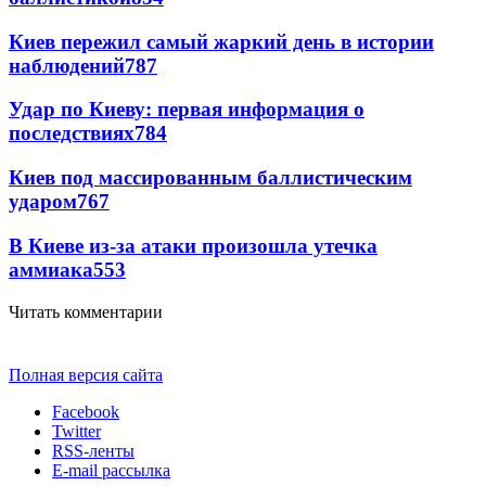
Киев пережил самый жаркий день в истории
наблюдений
787
Удар по Киеву: первая информация о
последствиях
784
Киев под массированным баллистическим
ударом
767
В Киеве из-за атаки произошла утечка
аммиака
553
Читать комментарии
Полная версия сайта
Facebook
Twitter
RSS-ленты
E-mail рассылка