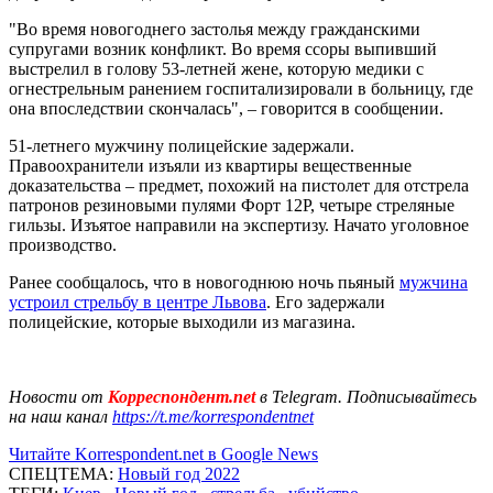
"Во время новогоднего застолья между гражданскими
супругами возник конфликт. Во время ссоры выпивший
выстрелил в голову 53-летней жене, которую медики с
огнестрельным ранением госпитализировали в больницу, где
она впоследствии скончалась", – говорится в сообщении.
51-летнего мужчину полицейские задержали.
Правоохранители изъяли из квартиры вещественные
доказательства – предмет, похожий на пистолет для отстрела
патронов резиновыми пулями Форт 12Р, четыре стреляные
гильзы. Изъятое направили на экспертизу. Начато уголовное
производство.
Ранее сообщалось, что в новогоднюю ночь пьяный
мужчина
устроил стрельбу в центре Львова
. Его задержали
полицейские, которые выходили из магазина.
Новости от
Корреспондент.net
в Telegram. Подписывайтесь
на наш канал
https://t.me/korrespondentnet
Читайте Korrespondent.net в Google News
СПЕЦТЕМА:
Новый год 2022