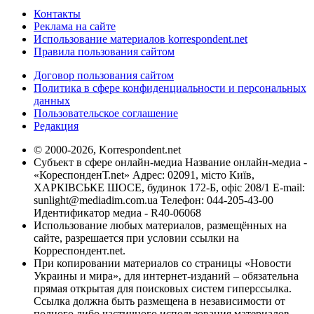
Контакты
Реклама на сайте
Использование материалов korrespondent.net
Правила пользования сайтом
Договор пользования сайтом
Политика в сфере конфиденциальности и персональных
данных
Пользовательское соглашение
Редакция
© 2000-2026, Korrespondent.net
Субъект в сфере онлайн-медиа Название онлайн-медиа -
«КореспонденТ.net» Адрес: 02091, місто Київ,
ХАРКІВСЬКЕ ШОСЕ, будинок 172-Б, офіс 208/1 E-mail:
sunlight@mediadim.com.ua
Телефон: 044-205-43-00
Идентификатор медиа - R40-06068
Использование любых материалов, размещённых на
сайте, разрешается при условии ссылки на
Корреспондент.net.
При копировании материалов со страницы «Новости
Украины и мира», для интернет-изданий – обязательна
прямая открытая для поисковых систем гиперссылка.
Ссылка должна быть размещена в независимости от
полного либо частичного использования материалов.