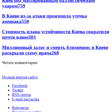
Киев под массированным баллистическим
ударом
759
В Киеве из-за атаки произошла утечка
аммиака
550
Стоимость плана устойчивости Киева сократили
почти вдвое
303
Миллионный залог и смерть близнецов: в Киеве
раскрыли схему врача
268
Читать комментарии
Полная версия сайта
Facebook
Twitter
RSS-ленты
E-mail рассылка
Контакты