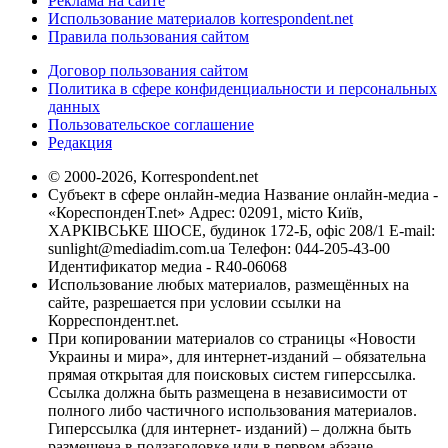
Реклама на сайте
Использование материалов korrespondent.net
Правила пользования сайтом
Договор пользования сайтом
Политика в сфере конфиденциальности и персональных
данных
Пользовательское соглашение
Редакция
© 2000-2026, Korrespondent.net
Субъект в сфере онлайн-медиа Название онлайн-медиа -
«КореспонденТ.net» Адрес: 02091, місто Київ,
ХАРКІВСЬКЕ ШОСЕ, будинок 172-Б, офіс 208/1 E-mail:
sunlight@mediadim.com.ua
Телефон: 044-205-43-00
Идентификатор медиа - R40-06068
Использование любых материалов, размещённых на
сайте, разрешается при условии ссылки на
Корреспондент.net.
При копировании материалов со страницы «Новости
Украины и мира», для интернет-изданий – обязательна
прямая открытая для поисковых систем гиперссылка.
Ссылка должна быть размещена в независимости от
полного либо частичного использования материалов.
Гиперссылка (для интернет- изданий) – должна быть
размещена в подзаголовке или в первом абзаце