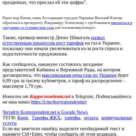
праздниках, что прислал ей эти цифры".
Р
анее м
эр Киева, глава Ассоциации городов Украины Виталий Кличко
обратился к президенту Владимиру Зеленскому с требованием
вмешаться в
ситуацию со стоимостью газа
для теплокоммунэнерго.
Также, премьер-министр Денис Шмыгаль
назвал
естественным процессом рост тарифов
на газ в Украине,
поскольку они начали увеличиваться из-за роста спроса и
недостаточности предложения.
Как сообщалось, накануне состоялось заседание
представителей Кабмина и Верховной Рады, на котором
договорились, что
максимальная цена газа по Украине
будет
6,99 грн за тысячу кубометров, а тариф на распределение -
максимум 1,79 грн.
Новости от
Корреспондент.net
в Telegram. Подписывайтесь
на наш канал
https://t.me/korrespondentnet
Читайте Korrespondent.net в Google News
ТЕГИ:
Киев
,
Тарифы ЖКХ
,
тарифы
,
оплата
,
коммунальные
услуги
Если вы заметили ошибку, выделите необходимый текст и
нажмите Ctrl+Enter, чтобы сообщить об этом редакции.