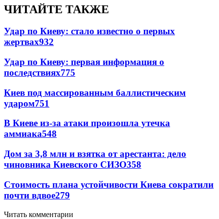
ЧИТАЙТЕ ТАКЖЕ
Удар по Киеву: стало известно о первых
жертвах
932
Удар по Киеву: первая информация о
последствиях
775
Киев под массированным баллистическим
ударом
751
В Киеве из-за атаки произошла утечка
аммиака
548
Дом за 3,8 млн и взятка от арестанта: дело
чиновника Киевского СИЗО
358
Стоимость плана устойчивости Киева сократили
почти вдвое
279
Читать комментарии