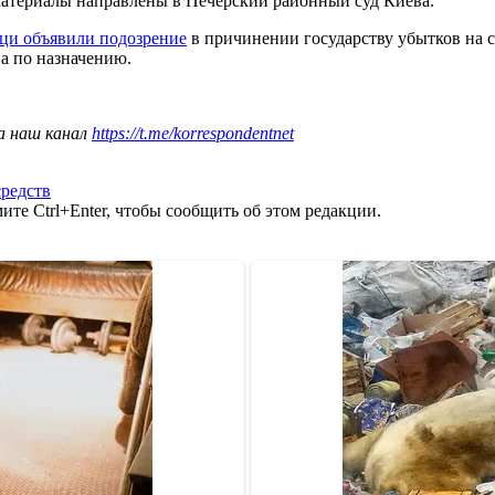
материалы направлены в Печерский районный суд Киева.
ци объявили подозрение
в причинении государству убытков на 
а по назначению.
а наш канал
https://t.me/korrespondentnet
средств
те Ctrl+Enter, чтобы сообщить об этом редакции.