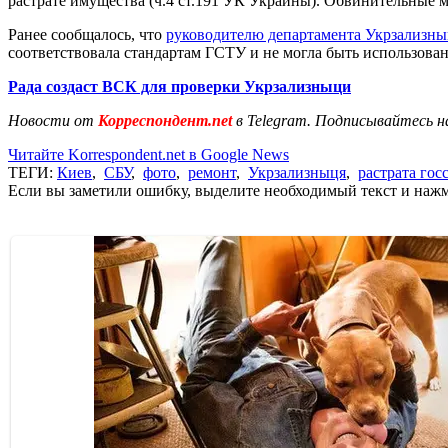
растрате имущества (ч.4 ст.191 УК Украины). Обвинительные 
Ранее сообщалось, что
руководителю департамента Укрзализны
соответствовала стандартам ГСТУ и не могла быть использован
Рада создаст ВСК для проверки Укрзализныци
Новости от
Корреспондент.net
в Telegram. Подписывайтесь н
Читайте Korrespondent.net в Google News
ТЕГИ:
Киев
,
СБУ
,
фото
,
ремонт
,
Укрзализныця
,
растрата гос
Если вы заметили ошибку, выделите необходимый текст и нажми