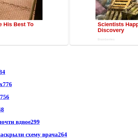
34
х
776
756
48
почти вдвое
299
раскрыли схему врача
264