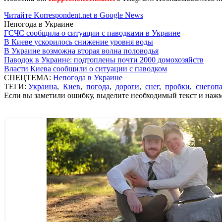
Читайте Korrespondent.net в Google News
Непогода в Украине
ГСЧС сообщила о ситуации с паводками в Украине
В Киеве ускорилось снижение уровня воды
В Украине возможна вторая волна половодья
Паводок в Украине: подтоплены почти 2000 домохозяйств
Власти Киева сообщили о ситуации с паводком
СПЕЦТЕМА:
Непогода в Украине
ТЕГИ:
Украина
,
Киев
,
погода
,
дороги
,
снег
,
пробки
,
снегоп
Если вы заметили ошибку, выделите необходимый текст и нажми