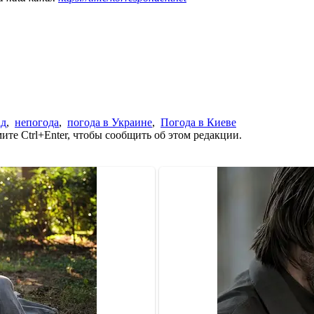
ад
,
непогода
,
погода в Украине
,
Погода в Киеве
те Ctrl+Enter, чтобы сообщить об этом редакции.