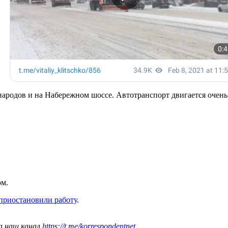
народов и на Набережном шоссе. Автотранспорт двигается очен
ом.
 приостановили работу
.
а наш канал
https://t.me/korrespondentnet