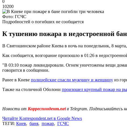
0
10200
Фото: ГСЧС
Подробностей о погибших не сообщается
К тушению пожара в недостроенной бане
В Святошинском районе Киева в ночь на понедельник, 8 марта, 
Как сообщается, возгорание произошло в 01:26 в недостроенно
"В 03:10 пожар ликвидировали. Огнем уничтожены вещи домашн
говорится в сообщении.
Ранее в Киеве
полицейские спасли мужчину и женщину
из гор
Также на столичной Оболони
произошел крупный пожар на р
Новости от
Корреспондент.net
в Telegram. Подписывайтесь н
Читайте Korrespondent.net в Google News
ТЕГИ:
Киев
,
баня
,
пожар
,
ГСЧС