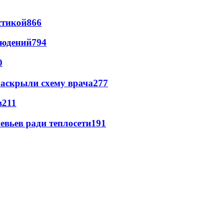
стикой
866
людений
794
0
раскрыли схему врача
277
в
211
евьев ради теплосети
191