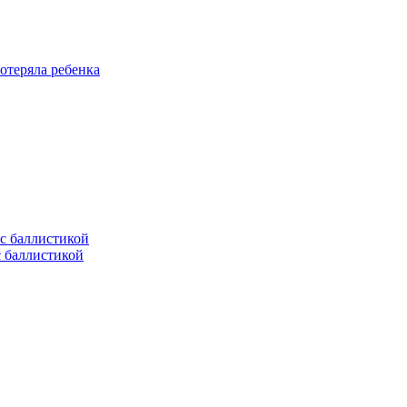
отеряла ребенка
с баллистикой