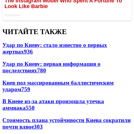
ЧИТАЙТЕ ТАКЖЕ
Удар по Киеву: стало известно о первых
жертвах
936
Удар по Киеву: первая информация о
последствиях
780
Киев под массированным баллистическим
ударом
759
В Киеве из-за атаки произошла утечка
аммиака
550
Стоимость плана устойчивости Киева сократили
почти вдвое
303