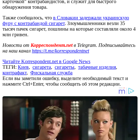
карточкой" контрабандистов, и служит для быстрого
обнаружения товара.
Также сообщалось, что
в Словакии задержали украинскую
фуру с контрабандой сигарет
. Злоумышленники везли 35
тысяч пачек сигарет, пошлины на которые составляли около 4
млн гривен.
Новости от
Корреспондент.net
в Telegram. Подписывайтесь
на наш канал
https://t.me/korrespondentnet
Читайте Korrespondent.net в Google News
ТЕГИ:
Киев
,
сигарета
,
сигареты
,
табачные изделия
,
контрафакт
,
Фискальная служба
Если вы заметили ошибку, выделите необходимый текст и
нажмите Ctrl+Enter, чтобы сообщить об этом редакции.