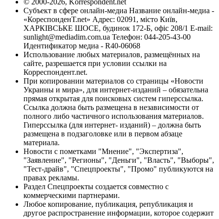
© 2000-2026, Korrespondent.net
Субъект в сфере онлайн-медиа Название онлайн-медиа -
«КореспонденТ.net» Адрес: 02091, місто Київ,
ХАРКІВСЬКЕ ШОСЕ, будинок 172-Б, офіс 208/1 E-mail:
sunlight@mediadim.com.ua
Телефон: 044-205-43-00
Идентификатор медиа - R40-06068
Использование любых материалов, размещённых на
сайте, разрешается при условии ссылки на
Корреспондент.net.
При копировании материалов со страницы «Новости
Украины и мира», для интернет-изданий – обязательна
прямая открытая для поисковых систем гиперссылка.
Ссылка должна быть размещена в независимости от
полного либо частичного использования материалов.
Гиперссылка (для интернет- изданий) – должна быть
размещена в подзаголовке или в первом абзаце
материала.
Новости с пометками "Мнение", "Экспертиза",
"Заявление", "Регионы", "Деньги", "Власть", "Выборы",
"Тест-драйв", "Спецпроекты", "Промо" публикуются на
правах рекламы.
Раздел Спецпроекты создается совместно с
коммерческими партнерами.
Любое копирование, публикация, републикация и
другое распространение информации, которое содержит