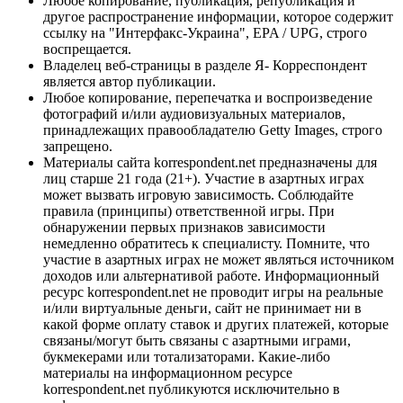
Любое копирование, публикация, републикация и
другое распространение информации, которое содержит
ссылку на "Интерфакс-Украина", EPA / UPG, строго
воспрещается.
Владелец веб-страницы в разделе Я- Корреспондент
является автор публикации.
Любое копирование, перепечатка и воспроизведение
фотографий и/или аудиовизуальных материалов,
принадлежащих правообладателю Getty Images, строго
запрещено.
Материалы сайта korrespondent.net предназначены для
лиц старше 21 года (21+). Участие в азартных играх
может вызвать игровую зависимость. Соблюдайте
правила (принципы) ответственной игры. При
обнаружении первых признаков зависимости
немедленно обратитесь к специалисту. Помните, что
участие в азартных играх не может являться источником
доходов или альтернативой работе. Информационный
ресурс korrespondent.net не проводит игры на реальные
и/или виртуальные деньги, сайт не принимает ни в
какой форме оплату ставок и других платежей, которые
связаны/могут быть связаны с азартными играми,
букмекерами или тотализаторами. Какие-либо
материалы на информационном ресурсе
korrespondent.net публикуются исключительно в