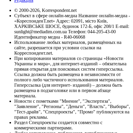
Редакция
© 2000-2026, Korrespondent.net
Субъект в сфере онлайн-медиа Название онлайн-медиа -
«КореспонденТ.net» Адрес: 02091, місто Київ,
ХАРКІВСЬКЕ ШОСЕ, будинок 172-Б, офіс 208/1 E-mail:
sunlight@mediadim.com.ua
Телефон: 044-205-43-00
Идентификатор медиа - R40-06068
Использование любых материалов, размещённых на
сайте, разрешается при условии ссылки на
Корреспондент.net.
При копировании материалов со страницы «Новости
Украины и мира», для интернет-изданий – обязательна
прямая открытая для поисковых систем гиперссылка.
Ссылка должна быть размещена в независимости от
полного либо частичного использования материалов.
Гиперссылка (для интернет- изданий) – должна быть
размещена в подзаголовке или в первом абзаце
материала.
Новости с пометками "Мнение", "Экспертиза",
"Заявление", "Регионы", "Деньги", "Власть", "Выборы",
"Тест-драйв", "Спецпроекты", "Промо" публикуются на
правах рекламы.
Раздел Спецпроекты создается совместно с
коммерческими партнерами.