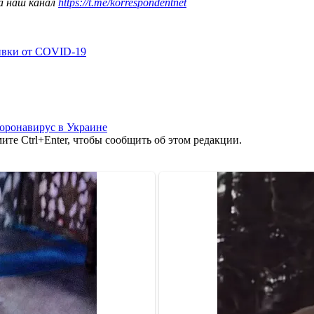
а наш канал
https://t.me/korrespondentnet
ивки от COVID-19
оронавирус в Украине
те Ctrl+Enter, чтобы сообщить об этом редакции.