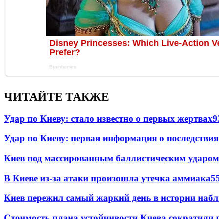
ЧИТАЙТЕ ТАКЖЕ
Удар по Киеву: стало известно о первых жертвах
9
Удар по Киеву: первая информация о последствия
Киев под массированным баллистическим ударом
В Киеве из-за атаки произошла утечка аммиака
5
Киев пережил самый жаркий день в истории наб
Стоимость плана устойчивости Киева сократили 