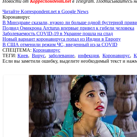
Новости от
Корреспондент.net
в Telegram. Подписывайтесь н
Читайте Korrespondent.net в Google News
Коронавирус
В Минздраве сказали, нужно ли больше одной бустерной прив
Подвид Омикрона Arcturus впервые привел к гибели человека
Заболеваемость COVID-19 в Украине пошла на спад
Новый вариант коронавируса попал из Индии в Европу
В США отменили режим ЧС, введенный из-за COVID
СПЕЦТЕМА:
Коронавирус
ТЕГИ:
Киев
,
Вирус
,
заболевание
,
инфекция
,
Коронавирус
,
К
Если вы заметили ошибку, выделите необходимый текст и нажми