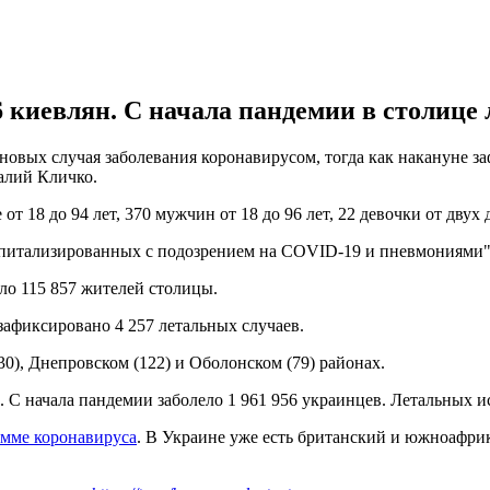
 киевлян. С начала пандемии в столице л
новых случая заболевания коронавирусом, тогда как накануне 
алий Кличко.
т 18 до 94 лет, 370 мужчин от 18 до 96 лет, 22 девочки от двух д
питализированных с подозрением на COVID-19 и пневмониями",
ело 115 857 жителей столицы.
зафиксировано 4 257 летальных случаев.
0), Днепровском (122) и Оболонском (79) районах.
. С начала пандемии заболело 1 961 956 украинцев. Летальных ис
амме коронавируса
. В Украине уже есть британский и южноафри