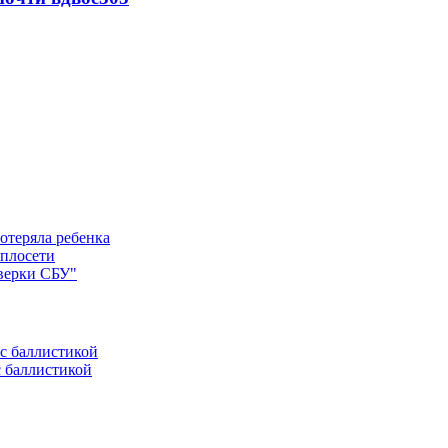
отеряла ребенка
еплосети
оверки СБУ"
с баллистикой