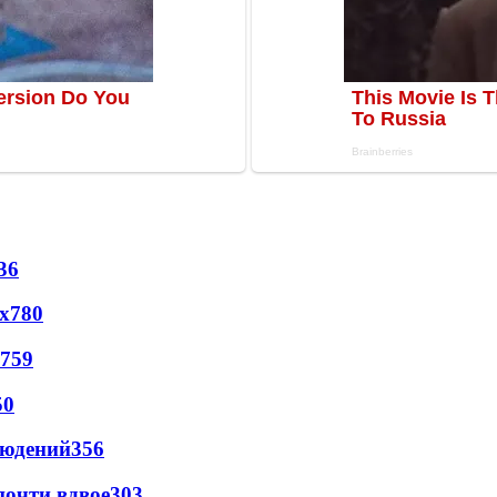
36
х
780
759
50
людений
356
почти вдвое
303