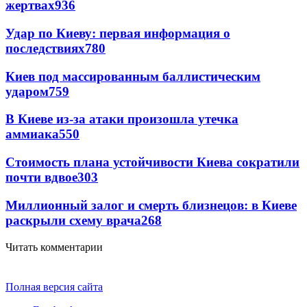
жертвах
936
Удар по Киеву: первая информация о
последствиях
780
Киев под массированным баллистическим
ударом
759
В Киеве из-за атаки произошла утечка
аммиака
550
Стоимость плана устойчивости Киева сократили
почти вдвое
303
Миллионный залог и смерть близнецов: в Киеве
раскрыли схему врача
268
Читать комментарии
Полная версия сайта