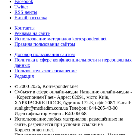
Facebook
Twitter
RSS-ленты
E-mail рассылка
Контакты
Реклама на сайте
Использование материалов korrespondent.net
Правила пользования сайтом
Договор пользования сайтом
Политика в сфере конфиденциальности и персональных
данных
Пользовательское соглашение
Редакция
© 2000-2026, Korrespondent.net
Субъект в сфере онлайн-медиа Название онлайн-медиа -
«КореспонденТ.net» Адрес: 02091, місто Київ,
ХАРКІВСЬКЕ ШОСЕ, будинок 172-Б, офіс 208/1 E-mail:
sunlight@mediadim.com.ua
Телефон: 044-205-43-00
Идентификатор медиа - R40-06068
Использование любых материалов, размещённых на
сайте, разрешается при условии ссылки на
Корреспондент.net.