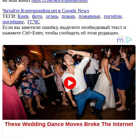
на наш канал
https://t.me/korrespondentnet
Читайте Korrespondent.net в Google News
ТЕГИ:
Киев
,
фото
,
огонь
,
пожар
,
пожарные
,
погибли
,
погибшие
,
ГСЧС
Если вы заметили ошибку, выделите необходимый текст и
нажмите Ctrl+Enter, чтобы сообщить об этом редакции.