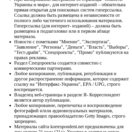
Украины и мира», для интернет-изданий – обязательна
прямая открытая для поисковых систем гиперссылка.
Ссылка должна быть размещена в независимости от
полного либо частичного использования материалов.
Гиперссылка (для интернет- изданий) – должна быть
размещена в подзаголовке или в первом абзаце
материала.
Новости с пометками "Мнение", "Экспертиза",
"Заявление", "Регионы", "Деньги", "Власть", "Выборы",
"Тест-драйв", "Спецпроекты", "Промо" публикуются на
правах рекламы.
Раздел Спецпроекты создается совместно с
коммерческими партнерами.
Любое копирование, публикация, републикация и
другое распространение информации, которое содержит
ссылку на "Интерфакс-Украина", EPA / UPG, строго
воспрещается.
Владелец веб-страницы в разделе Я- Корреспондент
является автор публикации.
Любое копирование, перепечатка и воспроизведение
фотографий и/или аудиовизуальных материалов,
принадлежащих правообладателю Getty Images, строго
запрещено.
Материалы сайта korrespondent.net предназначены для
лиц старше 21 года (21+). Участие в азартных играх