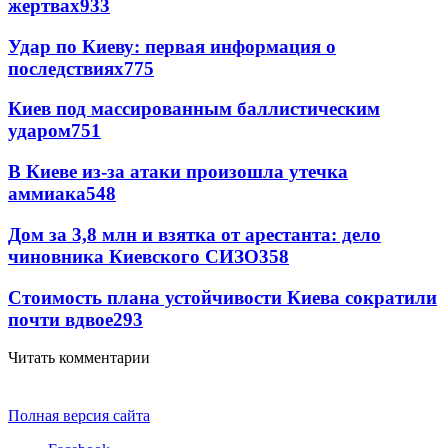
жертвах
933
Удар по Киеву: первая информация о
последствиях
775
Киев под массированным баллистическим
ударом
751
В Киеве из-за атаки произошла утечка
аммиака
548
Дом за 3,8 млн и взятка от арестанта: дело
чиновника Киевского СИЗО
358
Стоимость плана устойчивости Киева сократили
почти вдвое
293
Читать комментарии
Полная версия сайта