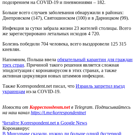
подозрением на COVID-19 и пневмониями – 182.
Больше всего случаев заболевания обнаружили в районах:
Днепровском (147), Святошинском (100) и в Дарницком (99).
Инфекция за сутки забрала жизни 23 жителей столицы. Всего
же зарегистрировано летальных исходов 4 720.
Болезнь победили 704 человека, всего выздоровели 125 315
киевлян.
Напомним, Польша ввела
обязательный карантин для граждан
трех стран
. Причиной такого решения является сложная
эпидситуация с коронавирусом в этих странах, а также
активная циркуляция новых штаммов инфекции.
Также Korrespondent.net писал, что
Израиль запретил въезд
украинцам
из-за COVID-19.
Новости от
Корреспондент.net
в Telegram. Подписывайтесь
на наш канал
https://t.me/korrespondentnet
Читайте Korrespondent.net в Google News
Коронавирус
В Минздраве сказали, нужно ли больше одной бустерной