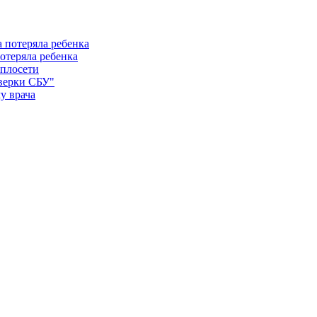
отеряла ребенка
еплосети
оверки СБУ"
у врача