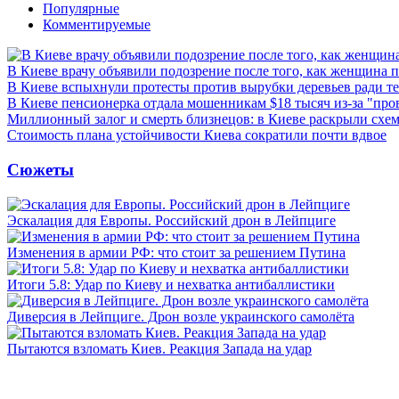
Популярные
Комментируемые
В Киеве врачу объявили подозрение после того, как женщина п
В Киеве вспыхнули протесты против вырубки деревьев ради т
В Киеве пенсионерка отдала мошенникам $18 тысяч из-за "пр
Миллионный залог и смерть близнецов: в Киеве раскрыли схем
Стоимость плана устойчивости Киева сократили почти вдвое
Сюжеты
Эскалация для Европы. Российский дрон в Лейпциге
Изменения в армии РФ: что стоит за решением Путина
Итоги 5.8: Удар по Киеву и нехватка антибаллистики
Диверсия в Лейпциге. Дрон возле украинского самолёта
Пытаются взломать Киев. Реакция Запада на удар