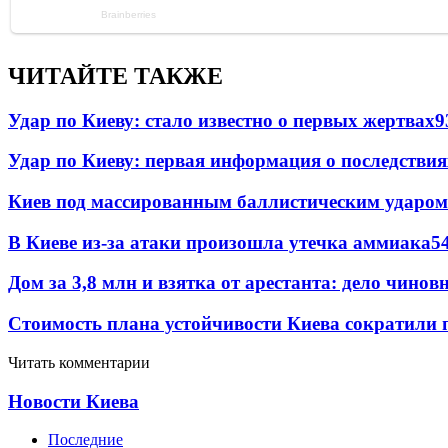
ЧИТАЙТЕ ТАКЖЕ
Удар по Киеву: стало известно о первых жертвах
9
Удар по Киеву: первая информация о последствия
Киев под массированным баллистическим ударом
В Киеве из-за атаки произошла утечка аммиака
5
Дом за 3,8 млн и взятка от арестанта: дело чин
Стоимость плана устойчивости Киева сократили 
Читать комментарии
Новости Киева
Последние