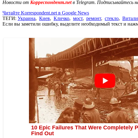
Новости от
Корреспондент.net
в Telegram. Подписывайтесь н
Читайте Korrespondent.net в Google News
ТЕГИ:
Украина
,
Киев
,
Кличко
,
мост
,
ремонт
,
стекло
,
Витали
Если вы заметили ошибку, выделите необходимый текст и нажми