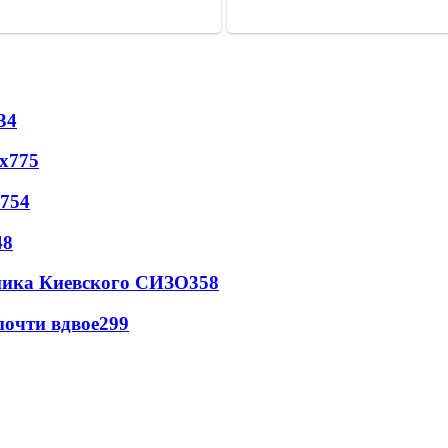
34
х
775
754
48
овника Киевского СИЗО
358
почти вдвое
299