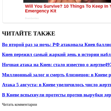
ЧИТАЙТЕ ТАКЖЕ
Во второй раз за ночь: РФ атаковала Киев балли
Киев пережил самый жаркий день в истории наб
Ночная атака на Киев: стало известно о жертве
49
Миллионный залог и смерть близнецов: в Киеве 
Атака 5 августа: в Киеве увеличилось число жерт
В Киеве вспыхнули протесты против вырубки дер
Читать комментарии