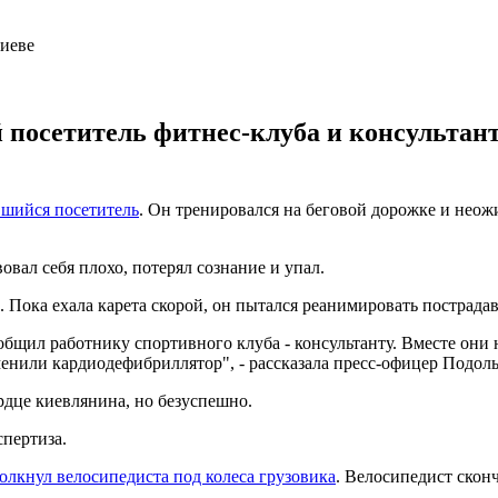
посетитель фитнес-клуба и консультант 
вшийся посетитель
. Он тренировался на беговой дорожке и нео
вал себя плохо, потерял сознание и упал.
Пока ехала карета скорой, он пытался реанимировать пострадавш
сообщил работнику спортивного клуба - консультанту. Вместе 
менили кардиодефибриллятор", - рассказала пресс-офицер Подо
рдце киевлянина, но безуспешно.
пертиза.
олкнул велосипедиста под колеса грузовика
. Велосипедист сконч