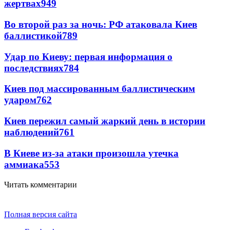
жертвах
949
Во второй раз за ночь: РФ атаковала Киев
баллистикой
789
Удар по Киеву: первая информация о
последствиях
784
Киев под массированным баллистическим
ударом
762
Киев пережил самый жаркий день в истории
наблюдений
761
В Киеве из-за атаки произошла утечка
аммиака
553
Читать комментарии
Полная версия сайта