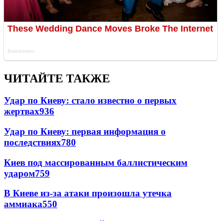
ЧИТАЙТЕ ТАКЖЕ
Удар по Киеву: стало известно о первых
жертвах
936
Удар по Киеву: первая информация о
последствиях
780
Киев под массированным баллистическим
ударом
759
В Киеве из-за атаки произошла утечка
аммиака
550