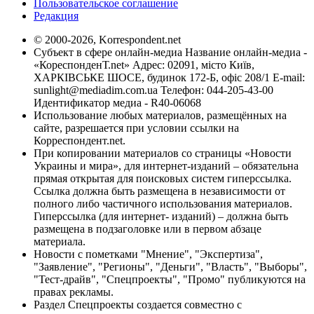
Пользовательское соглашение
Редакция
© 2000-2026, Korrespondent.net
Субъект в сфере онлайн-медиа Название онлайн-медиа -
«КореспонденТ.net» Адрес: 02091, місто Київ,
ХАРКІВСЬКЕ ШОСЕ, будинок 172-Б, офіс 208/1 E-mail:
sunlight@mediadim.com.ua
Телефон: 044-205-43-00
Идентификатор медиа - R40-06068
Использование любых материалов, размещённых на
сайте, разрешается при условии ссылки на
Корреспондент.net.
При копировании материалов со страницы «Новости
Украины и мира», для интернет-изданий – обязательна
прямая открытая для поисковых систем гиперссылка.
Ссылка должна быть размещена в независимости от
полного либо частичного использования материалов.
Гиперссылка (для интернет- изданий) – должна быть
размещена в подзаголовке или в первом абзаце
материала.
Новости с пометками "Мнение", "Экспертиза",
"Заявление", "Регионы", "Деньги", "Власть", "Выборы",
"Тест-драйв", "Спецпроекты", "Промо" публикуются на
правах рекламы.
Раздел Спецпроекты создается совместно с