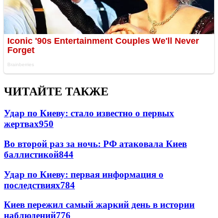
ЧИТАЙТЕ ТАКЖЕ
Удар по Киеву: стало известно о первых
жертвах
950
Во второй раз за ночь: РФ атаковала Киев
баллистикой
844
Удар по Киеву: первая информация о
последствиях
784
Киев пережил самый жаркий день в истории
наблюдений
776