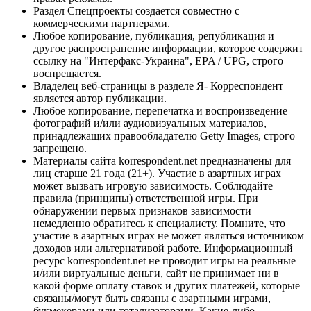
Раздел Спецпроекты создается совместно с
коммерческими партнерами.
Любое копирование, публикация, републикация и
другое распространение информации, которое содержит
ссылку на "Интерфакс-Украина", EPA / UPG, строго
воспрещается.
Владелец веб-страницы в разделе Я- Корреспондент
является автор публикации.
Любое копирование, перепечатка и воспроизведение
фотографий и/или аудиовизуальных материалов,
принадлежащих правообладателю Getty Images, строго
запрещено.
Материалы сайта korrespondent.net предназначены для
лиц старше 21 года (21+). Участие в азартных играх
может вызвать игровую зависимость. Соблюдайте
правила (принципы) ответственной игры. При
обнаружении первых признаков зависимости
немедленно обратитесь к специалисту. Помните, что
участие в азартных играх не может являться источником
доходов или альтернативой работе. Информационный
ресурс korrespondent.net не проводит игры на реальные
и/или виртуальные деньги, сайт не принимает ни в
какой форме оплату ставок и других платежей, которые
связаны/могут быть связаны с азартными играми,
букмекерами или тотализаторами. Какие-либо