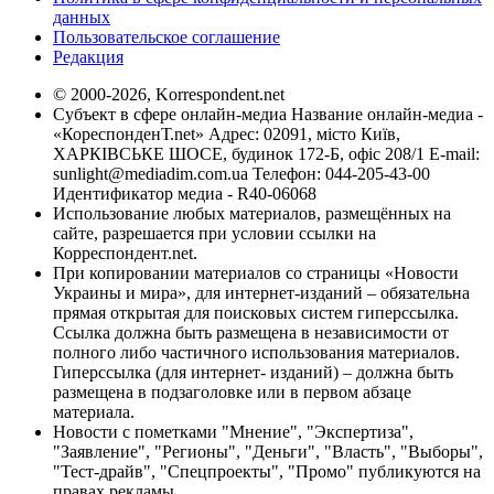
данных
Пользовательское соглашение
Редакция
© 2000-2026, Korrespondent.net
Субъект в сфере онлайн-медиа Название онлайн-медиа -
«КореспонденТ.net» Адрес: 02091, місто Київ,
ХАРКІВСЬКЕ ШОСЕ, будинок 172-Б, офіс 208/1 E-mail:
sunlight@mediadim.com.ua
Телефон: 044-205-43-00
Идентификатор медиа - R40-06068
Использование любых материалов, размещённых на
сайте, разрешается при условии ссылки на
Корреспондент.net.
При копировании материалов со страницы «Новости
Украины и мира», для интернет-изданий – обязательна
прямая открытая для поисковых систем гиперссылка.
Ссылка должна быть размещена в независимости от
полного либо частичного использования материалов.
Гиперссылка (для интернет- изданий) – должна быть
размещена в подзаголовке или в первом абзаце
материала.
Новости с пометками "Мнение", "Экспертиза",
"Заявление", "Регионы", "Деньги", "Власть", "Выборы",
"Тест-драйв", "Спецпроекты", "Промо" публикуются на
правах рекламы.